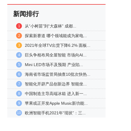
新闻排行
从“小树苗”到“大森林” 成都...
1
探索新赛道 哪个领域能成为家电...
2
2021年全球TV出货下降6.2% 面板...
3
巨头争相布局全屋智能 市场向AI...
4
Mini LED市场不及预期 产业陷...
5
海南省市场监管局抽查10批次快热...
6
智能化开辟产品创新边界 智能坐...
7
中国制造主导高端冰箱 进入新一...
8
苹果或正开发Apple Music新功能...
9
欧洲智能手机2021年“现状”：三...
10