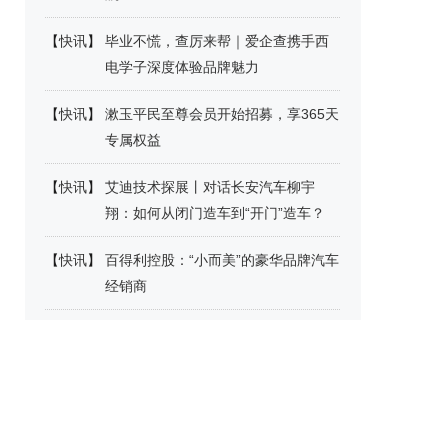
【
快讯
】
毕业不慌，查厉来帮｜爱企查携手西
电学子深度体验品牌魅力
【
快讯
】
漱玉平民至尊会员开始招募，享365天
专属权益
【
快讯
】
艾迪技术探展丨对话长安汽车柳宇
翔：如何从闭门造车到“开门”造车？
【
快讯
】
百得利控股：“小而美”的豪华品牌汽车
经销商