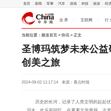
首页
新闻
军事
汽车
游戏
科技
旅游
经
业 界
/
互联网
/
行 
当前位置：
频道首页
>
快讯
> 正文
圣博玛筑梦未来公益
创美之旅
2024-09-02 11:17:14
来源：看点时报
历史的长河，记录了人类文明的起起伏伏
泪水、欢乐和回忆。在累累文学典籍、古