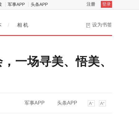
注册
登录
读
军事APP
头条APP
设为书签
本
/
相 机
会，一场寻美、悟美、
军事APP
头条APP