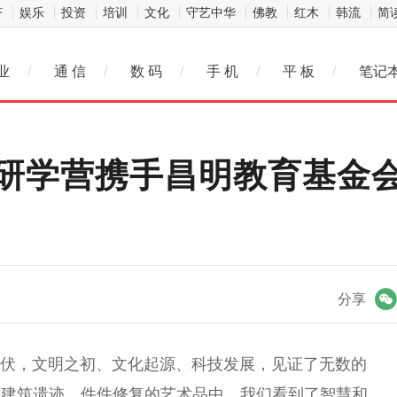
济
娱乐
投资
培训
文化
守艺中华
佛教
红木
韩流
简
业
/
通 信
/
数 码
/
手 机
/
平 板
/
笔记
研学营携手昌明教育基金
微信
分享
，文明之初、文化起源、科技发展，见证了无数的
老建筑遗迹、件件修复的艺术品中，我们看到了智慧和