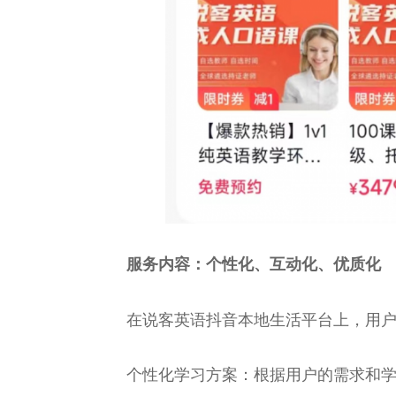
服务内容：个
性
化、互动化、优质化
在说客英语抖音本地生活
平
台
上，用
个
性
化学
习
方案：根据用户的需求和