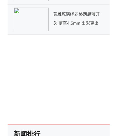
黄雅琼演绎罗格朗超薄开
关,薄至4.5mm,出彩更出
色!
新闻排行