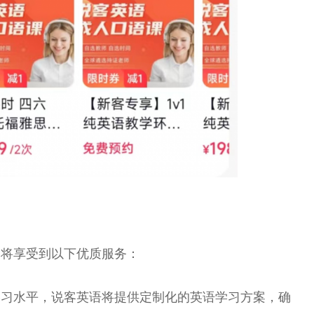
户将享受到以下优质服务：
学
习
水
平
，说客英语将提供定制化的英语学
习
方案，确