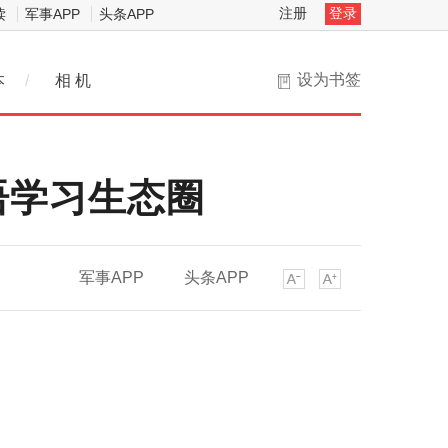
注册
登录
读
军事APP
头条APP
设为书签
本
/
相 机
语学习生态圈
军事APP
头条APP