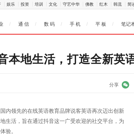
济
娱乐
投资
培训
文化
守艺中华
佛教
红木
韩流
简
业
/
通 信
/
数 码
/
手 机
/
平 板
/
笔记
音本地生活，打造全新英
微信
分享
，国内领先的在线英语教育品牌说客英语再次迈出创新
本地生活，旨在通过抖音这一广受欢迎的社交
平
台
，为
习
体验。