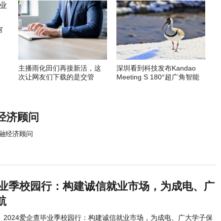
何
主播雨化田们再接新活，这
深圳看到科技发布Kandao
次让网友们下载的是交管
Meeting S 180°超广角智能
12123APP
视频会议机
经济顾问
融经济顾问
查毕业季校园行：构建诚信就业市场，为成电、广
航
2024爱企查毕业季校园行：构建诚信就业市场，为成电、广大学子保