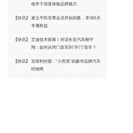
电学子深度体验品牌魅力
【
快讯
】
漱玉平民至尊会员开始招募，享365天
专属权益
【
快讯
】
艾迪技术探展丨对话长安汽车柳宇
翔：如何从闭门造车到“开门”造车？
【
快讯
】
百得利控股：“小而美”的豪华品牌汽车
经销商