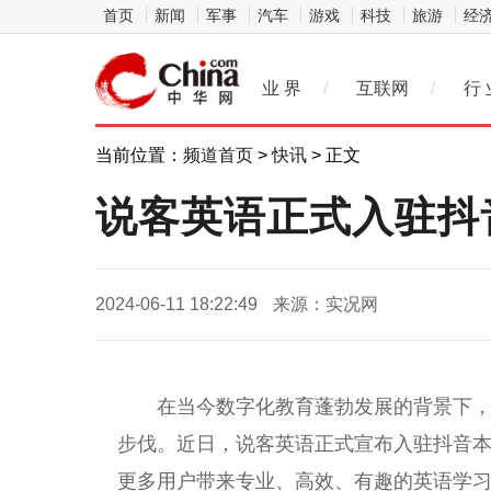
首页
新闻
军事
汽车
游戏
科技
旅游
经
业 界
/
互联网
/
行 
当前位置：
频道首页
>
快讯
> 正文
说客英语正式入驻抖
2024-06-11 18:22:49
来源：实况网
在当今数字化教育蓬勃发展的背景下
步伐。
近
日，说客英语正式宣布入驻抖音
更多用户带来专业、高效、有趣的英语学