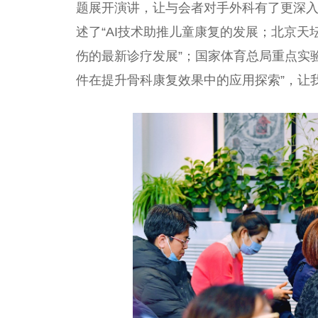
题展开演讲，让与会者对手外科有了更深
述了“AI技术助推儿童康复的发展；北京天
伤的最新诊疗发展”；
国家
体育
总
局重点实
件在提升骨科康复
效果
中的应用探索”，让