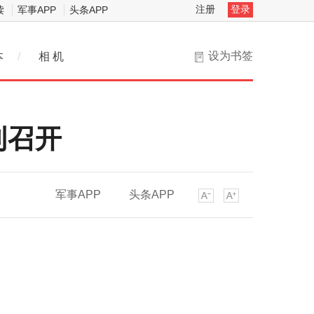
注册
登录
读
军事APP
头条APP
设为书签
本
/
相 机
利召开
军事APP
头条APP