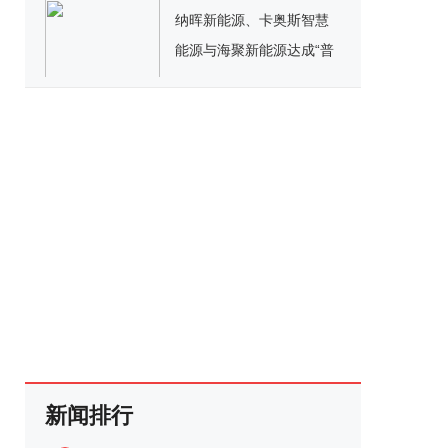
纳晖新能源、卡奥斯智慧
能源与海聚新能源达成“普
惠能源联合开发模式”战略
合作，共同加速用户侧市
场战略布局！
新闻排行