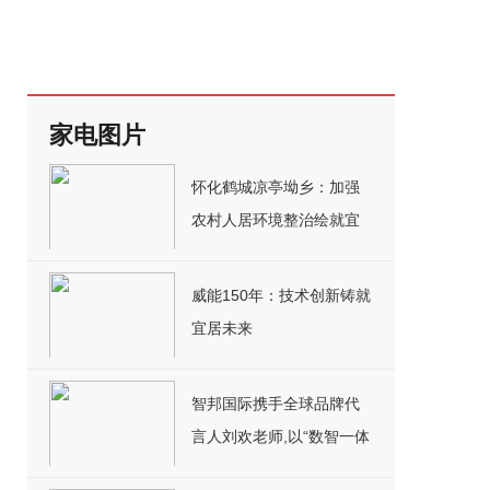
家电图片
怀化鹤城凉亭坳乡：加强
农村人居环境整治绘就宜
居宜业和美乡村
威能150年：技术创新铸就
宜居未来
智邦国际携手全球品牌代
言人刘欢老师,以“数智一体
化”与客户共赢数字价值