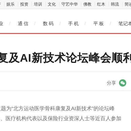
济
娱乐
投资
培训
文化
守艺中华
佛教
红木
韩流
简
业
/
通 信
/
数 码
/
手 机
/
平 板
/
笔记
复及AI新技术论坛峰会顺
微信
分享
题为“北方运动医学骨科康复及AI新技术”的论坛峰
者、医疗机构代表以及保险行业资深人士等
近
百人参加