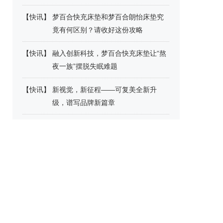
【
快讯
】
梦百合快充床垫和梦百合朗怡床垫究
竟有何区别？请收好这份攻略
【
快讯
】
融入创新科技，梦百合快充床垫让“熬
夜一族”摆脱失眠难题
【
快讯
】
新视觉，新征程——可复美全新升
级，谱写品牌新篇章