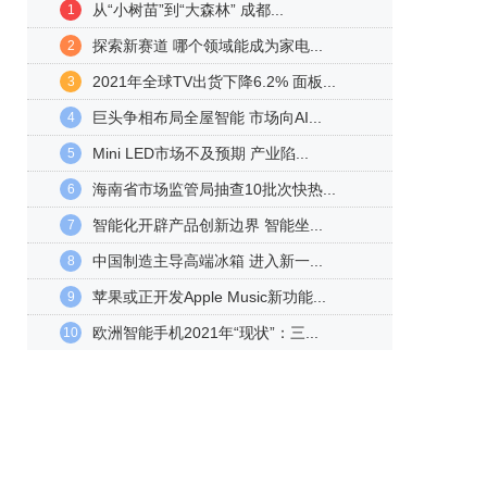
从“小树苗”到“大森林” 成都...
1
探索新赛道 哪个领域能成为家电...
2
2021年全球TV出货下降6.2% 面板...
3
巨头争相布局全屋智能 市场向AI...
4
Mini LED市场不及预期 产业陷...
5
海南省市场监管局抽查10批次快热...
6
智能化开辟产品创新边界 智能坐...
7
中国制造主导高端冰箱 进入新一...
8
苹果或正开发Apple Music新功能...
9
欧洲智能手机2021年“现状”：三...
10