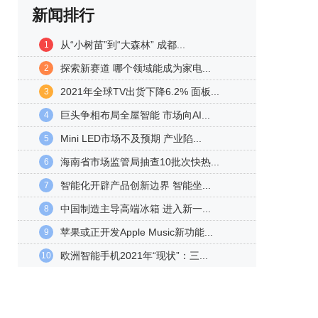
新闻排行
从“小树苗”到“大森林” 成都...
1
探索新赛道 哪个领域能成为家电...
2
2021年全球TV出货下降6.2% 面板...
3
巨头争相布局全屋智能 市场向AI...
4
Mini LED市场不及预期 产业陷...
5
海南省市场监管局抽查10批次快热...
6
智能化开辟产品创新边界 智能坐...
7
中国制造主导高端冰箱 进入新一...
8
苹果或正开发Apple Music新功能...
9
欧洲智能手机2021年“现状”：三...
10