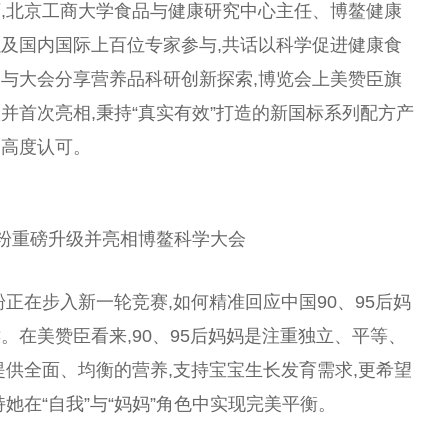
,北京工商大学食品与健康研究中心
主任
、博鳌健康
及国内国际上百位专家参与,共话以科学促进健康食
与大会分享营养品科研创新探索,博览会上美赞臣旗
并首次亮相,秉持“真实有效”打造的新国标系列配方产
和高度认可。
粉重磅升级并亮相博鳌科学大会
粉正在步入新一轮竞赛,如何精准回应
中国
90、95后妈
在美赞臣看来,90、95后妈妈是注重
独立
、
平
等、
提供全面、均衡的营养,支持宝宝生长发育需求,更希望
持她在“自我”与“妈妈”角色中实现完美
平
衡。