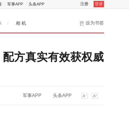
注册
登录
读
军事APP
头条APP
设为书签
本
/
相 机
，配方真实有效获权威
军事APP
头条APP