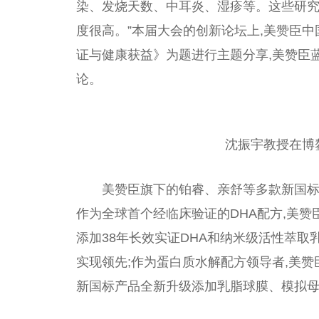
染、发烧天数、中耳炎、湿疹等。这些研究
度很高。”本届大会的创新论坛上,美赞臣
中
证与健康获益》为题进行主题分享,美赞臣
论。
沈振宇教授在博
美赞臣旗下的铂睿、亲舒等多款新国
作为全球首个经临床验证的DHA配方,美赞
添加38年长效实证DHA和纳米级活
性
萃取
实现领先;作为蛋白质水解配方
领导
者,美赞
新国标产品全新升级添加乳脂球膜、模拟母