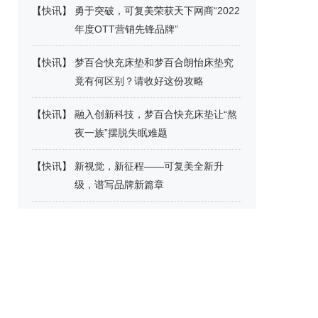
【
快讯
】
勇于突破，可复美荣获天下网商“2022
年度OTT营销先锋品牌”
【
快讯
】
梦百合快充床垫和梦百合朗怡床垫究
竟有何区别？请收好这份攻略
【
快讯
】
融入创新科技，梦百合快充床垫让“熬
夜一族”摆脱失眠难题
【
快讯
】
新视觉，新征程——可复美全新升
级，谱写品牌新篇章