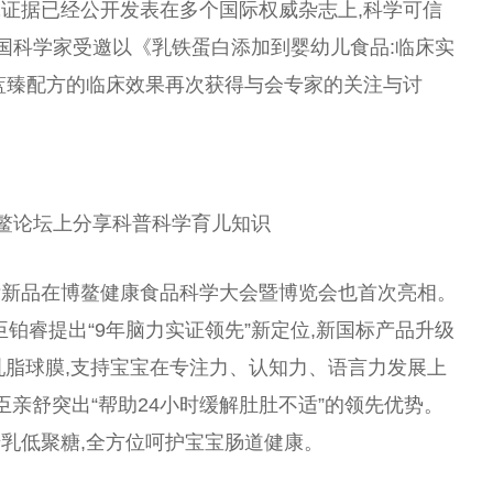
证据已经公开发表在多个国际权威杂志上,科学可信
国
科学家受邀以《乳铁蛋白添加到婴幼儿食品:临床实
蓝臻配方的临床
效果
再次获得与会专家的关注与讨
鳌论坛上分享科普科学育儿知识
标新品在博鳌健康食品科学大会暨博览会也首次亮相。
臣铂睿
提出
“9年脑力实证领先”新定位,新国标产品升级
乳脂球膜,支持宝宝在专注力、认知力、语言力发展上
臣亲舒突出“帮助24小时缓解肚肚不适”的领先优势。
乳低聚糖,全方位呵护宝宝肠道健康。