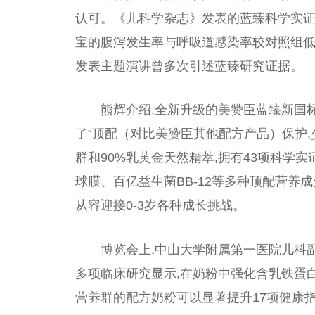
认可。《儿科学杂志》发表的蓝臻科学实证
宝的腹泻发生率与呼吸道感染率较对照组低,国际顶级
发表主题演讲曾多次引述蓝臻研究证据。
熊辉介绍,全新升级的美赞臣蓝臻新国
了“顶配（对比美赞臣其他配方产品）保护,少
群和90%乳黄金天然精萃,拥有43项科学
球膜、百亿益生菌BB-12等多种顶配营养成
从容迎接0-3岁各种成长挑战。
博览会上,中山大学附属第一医院儿科
多项临床研究显示,在奶粉中强化含乳铁蛋
营养群的配方奶粉可以显著提升17项健康指