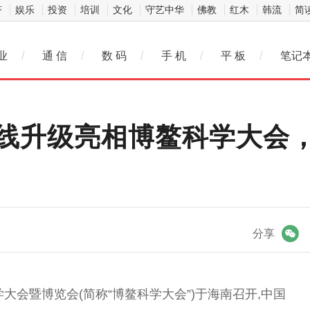
济
娱乐
投资
培训
文化
守艺中华
佛教
红木
韩流
简
业
/
通 信
/
数 码
/
手 机
/
平 板
/
笔记
线升级亮相博鳌科学大会
微信
分享
科学大会暨博览会(简称“博鳌科学大会”)于海南召开,
中国