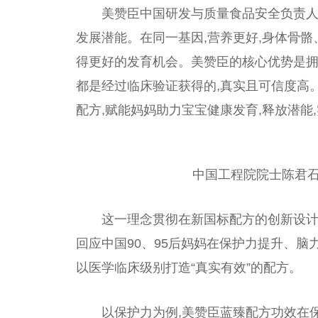
美赞臣
中国
研发与质量食品安全负责人
发展潜能。在同一基因,营养更好,身体骨
得更好的发育机会。美赞臣的核心优势是拥
都是经过临床验证获得的,真实且可信度高
配方,赋能妈妈助力宝宝健康发育,释放潜能
中国
工程院院士陈君
这一理念
贯彻
在新国标配方的创新设计
回应
中国
90、95后妈妈在保护力提升、
以医学临床级别打造“真实有效”的配方。
以保护力为例,美赞臣蓝臻配方功效在