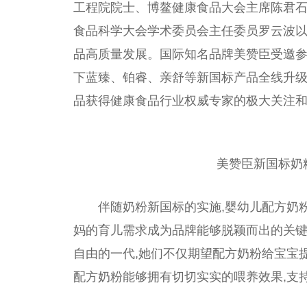
工程院院士、博鳌健康食品大会
主席
陈君石
食品科学大会学术
委员
会
主任
委员
罗云波以
品高质量发展。国际知名品牌美赞臣受邀参
下蓝臻、铂睿、亲舒等新国标产品全线升级
品获得健康食品行业权威专家的极大关注
美赞臣新国标奶
伴随奶粉新国标的实施,婴幼儿配方奶
妈的育儿需求成为品牌能够脱颖而出的关键。
自由的一代,她们不仅期望配方奶粉给宝宝
配方奶粉能够拥有切切实实的喂养
效果
,支