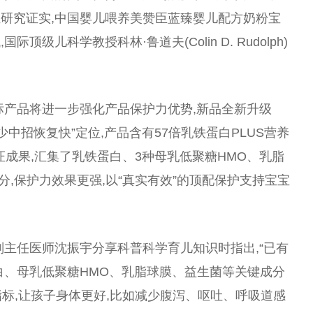
研究证实,
中国
婴儿喂养美赞臣蓝臻婴儿配方奶粉宝
儿科学教授科林·鲁道夫(Colin D. Rudolph)
标产品将进一步强化产品保护力优势,新品全新升级
中招恢复快”定位,产品含有57倍乳铁蛋白PLUS营养
实证成果,汇集了乳铁蛋白、3种母乳低聚糖HMO、乳脂
分,保护力
效果
更强,以“真实有效”的顶配保护支持宝宝
副
主任
医师沈振宇分享科普科学育儿知识时指出,“已有
白、母乳低聚糖HMO、乳脂球膜、益生菌等关键成分
标,让孩子身体更好,比如减少腹泻、呕吐、呼吸道感