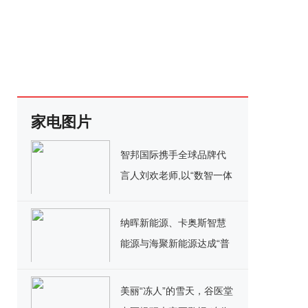
家电图片
智邦国际携手全球品牌代
言人刘欢老师,以“数智一体
化”与客户共赢数字价值
纳晖新能源、卡奥斯智慧
能源与海聚新能源达成“普
惠能源联合开发模式”战略
合作，共同加速用户侧市
美丽“冻人”的雪天，谷医堂
场战略布局！