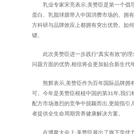
乳业专家宋亮表示,美赞臣是第一个倡导
蛋白、乳脂球膜带入
中国
消费市场的。拥有
方科研与品牌效应上都拥有突出优势。如
键。
此次美赞臣进一步践行“真实有效”的
问题方面的优势,相信将会更加贴合新生代年
熊辉表示,美赞臣作为
百年
国际品牌拥有
可。今年是美赞臣根植
中国
的第31年,我
配方市场激烈的竞争中脱颖而出,更能指引
者提供全生命周期营养健康解决方案。
在博鳌大会上,美赞臣展出了旗下学优