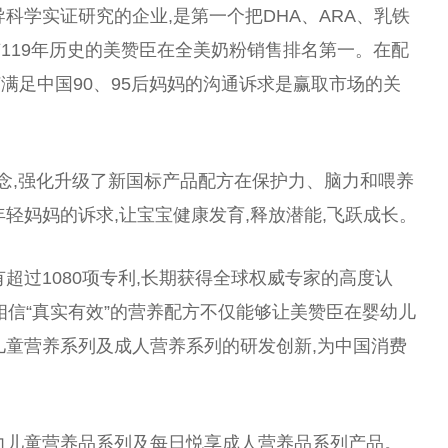
科学实证研究的企业,是第一个把DHA、ARA、乳铁
119年历史的美赞臣在全美奶粉销售排名第一。在配
何满足
中国
90、95后妈妈的沟通诉求是赢取市场的关
理念,强化升级了新国标产品配方在保护力、脑力和喂养
轻妈妈的诉求,让宝宝健康发育,释放潜能,飞跃成长。
超过1080项专利,长期获得全球权威专家的高度认
们相信“真实有效”的营养配方不仅能够让美赞臣在婴幼儿
儿童营养系列及
成人
营养系列的研发创新,为
中国
消费
力儿童营养品系列及每日悦享
成人
营养品系列产品。