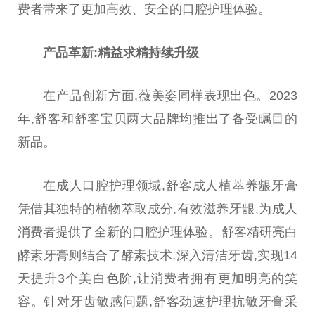
费者带来了更加高效、安全的口腔护理体验。
产品革新:精益求精持续升级
在产品创新方面,
薇
美姿同样表现出色。2023
年,舒客和舒客宝贝两大品牌均推出了备受瞩目的
新品。
在成
人口
腔护理领域,舒客
成人
植萃养龈牙膏
凭借其独特的植物萃取成分,有效滋养牙龈,为
成人
消费者提供了全新的口腔护理体验。舒客精研亮白
酵素牙膏则结合了酵素技术,深入清洁牙齿,实现14
天提升3个美白色阶,让消费者拥有更加明亮的笑
容。针对牙齿敏感问题,舒客劲速护理抗敏牙膏采