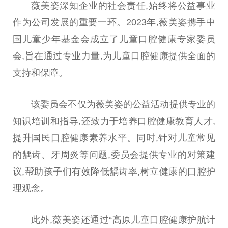
薇
美姿深知企业的社会责任,始终将公益事业
作为公司发展的
重要
一环。2023年,
薇
美姿携手
中
国
儿童少年
基金
会成立了儿童口腔健康专家
委员
会,旨在通过专业力量,为儿童口腔健康提供全面的
支持和保障。
该
委员
会不仅为
薇
美姿的公益活动提供专业的
知识培训和指导,还致力于培养口腔健康教育人才,
提升国民口腔健康素养水
平
。同时,针对儿童常见
的龋齿、牙周炎等问题,
委员
会提供专业的对策建
议,帮助孩子们有效降低龋齿率,树立健康的口腔护
理观念。
此外,
薇
美姿还通过“高原儿童口腔健康护航计