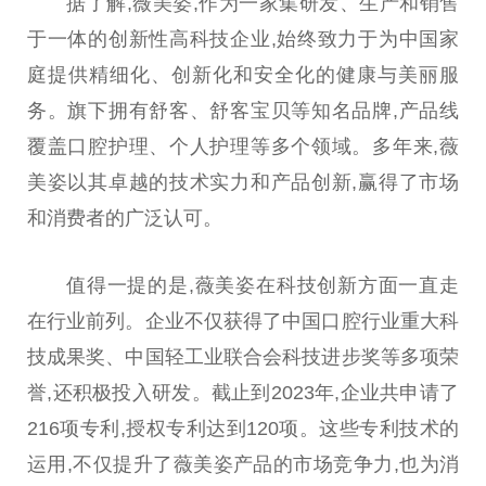
据了解,
薇
美姿,作为一家集研发、生产和销售
于一体的创新
性
高科技企业,始终致力于为
中国
家
庭提供精细化、创新化和安全化的健康与美丽服
务。旗下拥有舒客、舒客宝贝等知名品牌,产品线
覆盖口腔护理、个人护理等多个领域。多年来,
薇
美姿以其卓越的技术实力和产品创新,赢得了市场
和消费者的广泛认可。
值得一提的是,
薇
美姿在科技创新方面一直走
在行业前列。企业不仅获得了
中国
口腔行业重大科
技成果奖、
中国
轻工业联合会科技进步奖等多项荣
誉,还积极投入研发。截止到2023年,企业共申请了
216项专利,授权专利达到120项。这些专利技术的
运用,不仅提升了
薇
美姿产品的市场竞争力,也为消