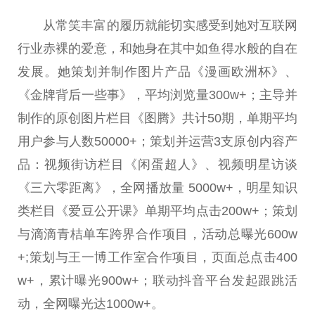
从常笑丰富的履历就能切实感受到她对互联网
行业赤裸的爱意，和她身在其中如鱼得水般的自在
发展。她策划并制作图片产品《漫画欧洲杯》、
《金牌背后一些事》，
平
均浏览量300w+；主导并
制作的原创图片栏目《图腾》共计50期，单期
平
均
用户参与人数50000+；策划并运营3支原创内容产
品：视频街访栏目《闲蛋超人》、视频明星
访谈
《三六零距离》，全网播放量 5000w+，明星知识
类栏目《爱豆公开课》单期
平
均点击200w+；策划
与滴滴青桔单车跨界合作项目，活动
总
曝光600w
+;策划与王一博工作室合作项目，页面
总
点击400
w+，累计曝光900w+；联动抖音
平
台
发起跟跳活
动，全网曝光达1000w+。