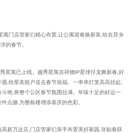
星寓门店管家们精心布置,让公寓迎春焕新装,给在异乡
洋洋的春节。
越秀星寓已上线。越秀星寓吉祥物IP星球仔龙舞新春,好
许愿,给星友租户送去春节祝福。一串串灯笼高高挂起,
奇斗艳,将整个公区春节氛围拉满。年味十足的好运一
挂件点缀,为整栋楼增添喜庆的色彩。
南高新万达店,门店管家们亲手布置美好家园,张贴春联