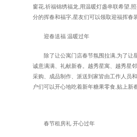
窗花,祈福锦绣福龙,用温暖灯盏串联希望,
分的挥春和福字,星友们可以领取迎福挥春
迎春送福 温暖过年
除了让公寓门店春节氛围拉满,为了让
诚意满满、礼献新春。越秀星寓、越秀星邻
采购、成品制作、派送到家皆由工作人员和
户们可以开心地吃着新年糖果零食,贴上新
春节租房礼 开心过年