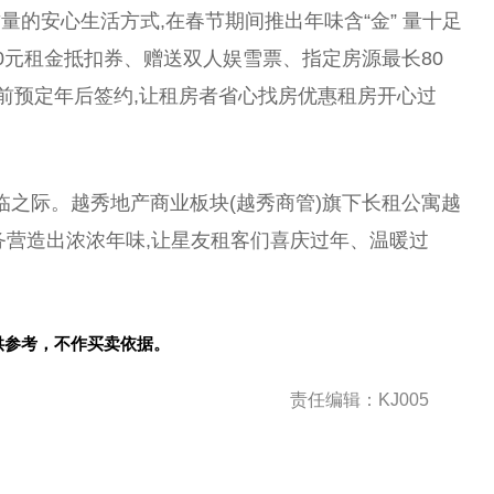
的安心生活方式,在春节期间推出年味含“金” 量十足
00元租金抵扣券、赠送双人娱雪票、指定房源最长80
年前预定年后签约,让租房者省心找房优惠租房开心过
来临之际。越秀地产商业板块(越秀商管)旗下长租公寓越
务营造出浓浓年味,让星友租客们喜庆过年、温暖过
供参考，不作买卖依据。
责任编辑：KJ005