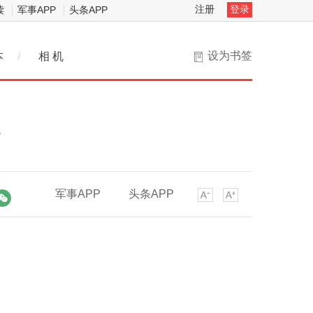
注册
登录
读
军事APP
头条APP
设为书签
本
/
相 机
？
军事APP
头条APP