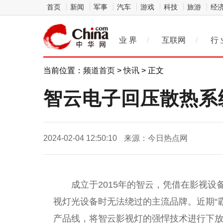
首页
新闻
军事
汽车
游戏
科技
旅游
经
业 界
/
互联网
/
行 
当前位置：
频道首页
>
快讯
> 正文
智云电子回压散热系
2024-02-04 12:50:10
来源：今日热点网
成立于2015年的智云，凭借在影视
视灯光设备时无法绕过的主流品牌。近期“
产品线，将智云影视灯的强悍技术进行下