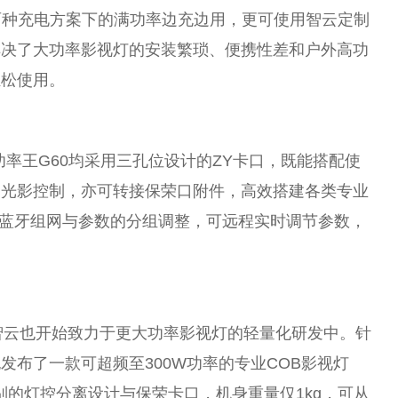
电及两种充电方案下的满功率边充边用，更可使用智云定制
解决了大功率影视灯的安装繁琐、便携性差和户外高功
轻松使用。
功率王G60均采用三孔位设计的ZY卡口，既能搭配使
的光影控制，亦可转接保荣口附件，高效搭建各类专业
持多灯蓝牙组网与参数的分组调整，可远程实时调节参数，
智云也开始致力于更大功率影视灯的轻量化研发中。针
发布了一款可超频至300W功率的专业COB影视灯
别的灯控分离设计与保荣卡口，机身重量仅1kg，可从