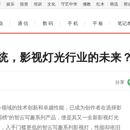
济
娱乐
投资
培训
文化
守艺中华
佛教
红木
韩流
简
业
/
通 信
/
数 码
/
手 机
/
平 板
/
笔记
统，影视灯光行业的未来
微信
分享
设备领域的技术创新和卓越性能，已成为创作者在选择影
霸榜”的智云写趣系列产品，便是其又一全新影视灯光
放，入手门槛更低的智云写趣系列影视灯，性能却依旧