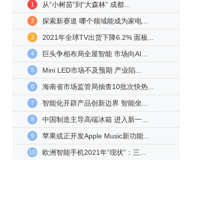
从“小树苗”到“大森林” 成都...
1
探索新赛道 哪个领域能成为家电...
2
2021年全球TV出货下降6.2% 面板...
3
巨头争相布局全屋智能 市场向AI...
4
Mini LED市场不及预期 产业陷...
5
海南省市场监管局抽查10批次快热...
6
智能化开辟产品创新边界 智能坐...
7
中国制造主导高端冰箱 进入新一...
8
苹果或正开发Apple Music新功能...
9
欧洲智能手机2021年“现状”：三...
10