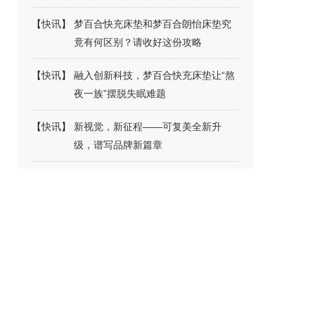
【
快讯
】
梦百合快充床垫和梦百合朗怡床垫究
竟有何区别？请收好这份攻略
【
快讯
】
融入创新科技，梦百合快充床垫让“熬
夜一族”摆脱失眠难题
【
快讯
】
新视觉，新征程——可复美全新升
级，谱写品牌新篇章