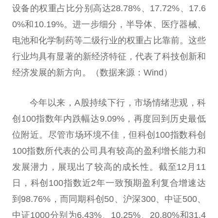
设备的权重占比分别高达28.78%、17.72%、17.6
0%和10.19%。进一步细分，半导体、医疗器械、
电池和化学制药等二级行业的权重占比靠前。这些
行业均具有显著的新经济特征，代表了科技创新和
经济发展的新方向。（数据来源：Wind）
今年以来，A股持续
下行
，市场情绪悲观，科
创100指数年内跌幅达9.09%，再度回到历史最低
位附
近
。尽管市场环境不佳，但科创100指数科创
100指数所代表的公司具有较高的盈利增长能力和
发展潜力，展现出了较高的成长
性
。截至12月11
日，科创100指数
近
2年一致预期盈利复合增速达
到98.76%，而同期科创50、沪深300、中证500、
中证1000分别为6.43%、10.25%、20.80%和31.4