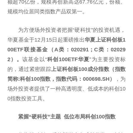
额超70亿份，规模再创新高达67.76亿元，份额、
规模均位居同类指数产品双第一。
为方便场外
投资
者把握“硬科技”的
投资
机遇，
华夏
基金
于12月15日起重磅推出
华夏上证科创板1
00ETF联接
基金
（A类：020291；C类：02029
2）。
该
基金
以“
科创100ETF华夏
”为主要
投资
标
的，通过紧密跟踪
上证科创板100成分指数
（指数
简称:
科创100
指数
，
指数代码：000698.SH
）
，为
场外
投资
者提供了一种高透明度、低成本的科创10
0指数
投资
工具。
紧握“硬科技”主题 低位布局科创100指数