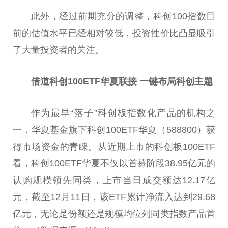
此外，经过前期充分的调整，科创100指数目
前的估值水
平
已经相对较低，
投资
性
价比凸显吸引
了大量
投资
者的关注。
借道科创100ETF华夏联接 一键布局科创主题
作为最早“落子”科创板指数化产品的机构之
一，华夏
基金
旗下科创100ETF华夏（588800）获
得市场资金的青睐。从
近
期上市的科创板100ETF
看，科创100ETF华夏不仅以首募阶段38.95亿元的
认购规模领先同类，上市当日成交额达12.17亿
元，截至12月11日，该ETF累计净流入达到29.68
亿元，无论是份额还是规模均位列同类指数产品首