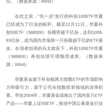
位。（数据来源：Wind）
在此之前，“先一步”发行的科创100ETF华夏
已经成为了行业的标杆。截至12月11日，华夏科
创50ETF（588000）份额突破千亿份，达到1009.
83亿份，成为国内市场第一只份额超千亿的ETF
基
金
。在强者恒强的马太效应下，科创100ETF华夏
（588800）再创佳绩可谓顺理成章。（数据来
源：Wind）
华夏
基金
旗下科创板两大指数ETF的市场影响
力和吸引力，源于公司在指数
投资
领域的深厚积
累。早在2004年，华夏
基金
就推出了国内首只ETF
产品——华夏上证50ETF，推动
中国
公募
基金
行业