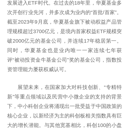
发展进入ETF时代。在过去的18年里，华夏
基金
多
次开创行业先河，并多次成为业内的“首批/首家”。
截至2023年9月底，华夏
基金
旗下被动权益产品管
理规模超过3700亿元，是境内首家权益ETF规模突
破2000亿元的
基金
公司，并连续17年稳居第一。
同时，华夏
基金
也是业内唯一一家连续七年获
评“被动
投资
金牛
基金
公司”奖的
基金
公司，指数
投
资
管理能力屡获权威认可。
展望未来，在
国家
加大对科技创新、“专精特
新”等重点领域以及民营中小
微
企业的支持的背景
下，中小科创企业将涌现出一批受益于
中国
政策的
核心企业，以新经济为主的科创板相关指数具有巨
大的增长潜能。与其他宽基相比，科创100的小盘