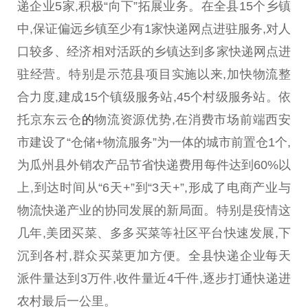
递企业5家,积极“向下”拓展业务。在全县15个乡镇
中,保证偏远乡镇至少有1家快递网点进驻服务,对人
口较多、经济相对活跃的乡镇达到多家快递网点进
驻经营。特别是示范县项目实施以来,加快物流整
合力度,建成15个镇级服务站,45个村级服务站。依
托京东云仓
的
物流资源优势,在消费市场前端西安
市建设了“仓储+物流服务”为一体的城市前置仓1个,
为瓜州县外销农产品节省快递费用每件达到60%以
上,到达时间从“6天+”到“3天+”,形成了电商产业与
物流快递产业的协同发展的新局面。特别是疫情这
几年,美团买菜、多多买菜等社区平台快速发展,下
沉到各村,群众买菜更加方便。全县快递企业每天
派件量达到3万件,收件量近4千件,逐步打通快递进
农村最后一公里。