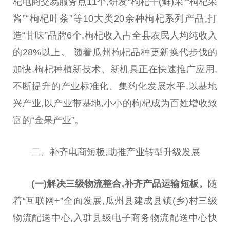
杞电商交易服务点11个,研发“枸杞干(鲜)果”“枸杞果
酱”“枸杞叶茶”等10大类20余种枸杞系列产品,打
造“甘味”品牌6个,枸杞收入占全县农民人均纯收入
的28%以上。 随着瓜州枸杞品种更新换代步伐的
加快,枸杞种植新技术、新机具正在快速推广应用,
不断提升的产业标准化、集约化发展水平,以基地
兴产业,以产业带基地,小小的枸杞成为百姓增收致
富的“金果产业”。
二、补齐电商短板,助推产业转型升级发展
(一)解决三级物流整合,补齐
产品
运输短板。
随
着“互联网+”全面发展,瓜州县建成县镇(乡)村三级
物流配送中心,入驻县级电子商务物流配送中心快