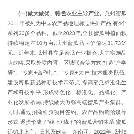
(一)做大做优、特色
农业
主导产业。
瓜州蜜瓜
2011年被列为中国农产品地理标志保护产品,有4个
系列30多个品种。截至2023年,全县蜜瓜种植面积
持续稳定在10万亩,瓜州蜜瓜品牌价值达31.73亿
元。近年来,瓜州县立足蜜瓜产业振兴,大力实施品
牌战略,采取外联内育、区域联合等方式,打造“产学
研”、“专家+合作社”、“专家+大户”技术服务队伍,
建设蜜瓜新品种新技术示范点,提高蜜瓜标准化生
产和科技水平,形成特色化、标准化、品牌化、产
业化发展格局,持续做大做强高端蜜瓜产业集群。
同时,通过招商引资项目签约、农产品购销洽谈等
形式,逐步形成了“线上+线下”的蜜瓜营销体系,蜜瓜
远销北上广、日韩及欧美、东南亚。2022年,瓜州8