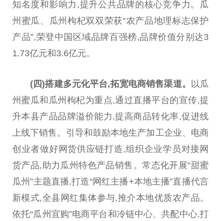
知名度和影响力,提升公共品牌的核心竞争力。瓜
州蜜瓜、瓜州枸杞双双荣获“农产品地理标志保护
产品”,荣登中国区域品牌百强榜,品牌价值分别达3
1.73亿元和3.6亿元。
(
四
)
搭建多元化平台,拓宽
电商
销售渠道。
以瓜
州蜜瓜和瓜州枸杞为重点,通过直播平台的宣传,提
升本县产品品牌溢价能力,提高商品转化率,促进线
上线下销售。引导和鼓励本地生产加工企业、电商
创业者做好网货供应链打造,组织企业学员对接网
货产品,助力瓜州特色产品销售。常态化开展“甜蜜
瓜州”主题直播,打造“网红主播+本地主播”直播代言
新模式,全县网红集体参与,推介本地优质农产品。
依托“瓜州宜购”电商平台和冷链中心、共配中心,打