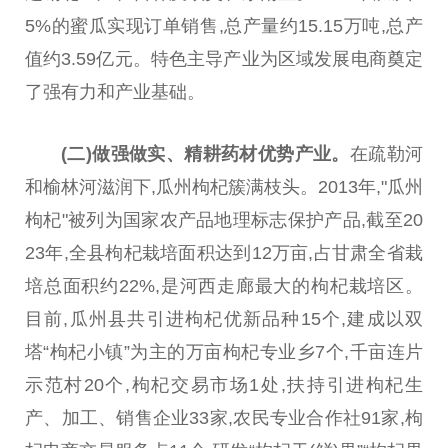
5%的蜜瓜实现订单销售,总产量约15.15万吨,总产
值约3.59亿元。特色主导产业为区域发展电商奠定
了强有力和产业基础。
(二)做强做实、
精耕药材
优势
产业
。
在疏勒河
和榆林河滋润下,瓜州枸杞簇满枝头。2013年,"瓜州
枸杞"被列为国家农产品地理标志保护产品,截至20
23年,全县枸杞栽培面积达到12万亩,占甘肃全省栽
培总面积约22%,是河西走廊最大的枸杞栽培区。
目前,瓜州县共引进枸杞优新品种15个,建成以双
塔“枸杞小镇”为主的万亩枸杞专业乡7个,千亩连片
示范村20个,枸杞交易市场1处,扶持引进枸杞生
产、加工、销售企业33家,农民专业合作社91家,枸