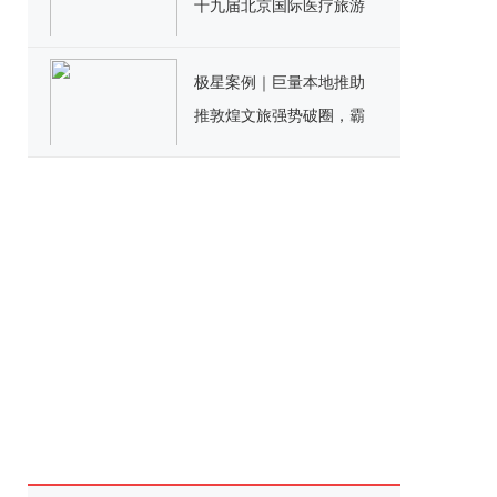
十九届北京国际医疗旅游
展盛大召开！
极星案例｜巨量本地推助
推敦煌文旅强势破圈，霸
榜全国月榜第一