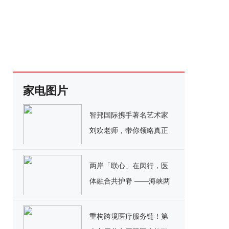
家电图片
智邦国际携手著名艺术家
刘欢老师，带你领略真正
的“全程一体”
两岸「联心」在闵行，医
体融合共护脊 ——海峡两
岸青少年脊柱健康论坛在
沪成功举办
重构跨境医疗服务链！第