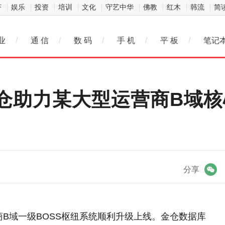
济
娱乐
投资
培训
文化
守艺中华
佛教
红木
韩流
简
业
/
通 信
/
数 码
/
手 机
/
平 板
/
笔记
金仓助力某大型运营商B域核
微信
分享
商B域一级BOSS枢纽系统顺利升级上线。金仓数据库