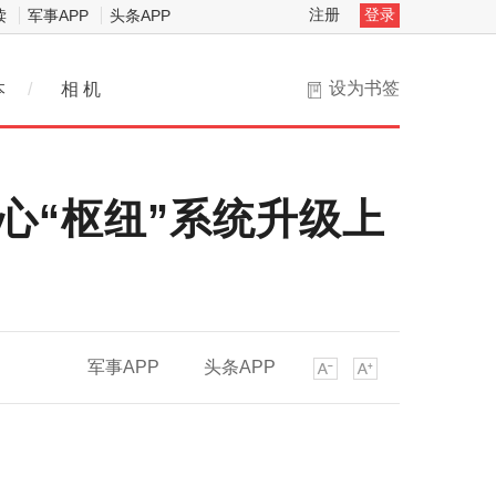
注册
登录
读
军事APP
头条APP
设为书签
本
/
相 机
心“枢纽”系统升级上
军事APP
头条APP