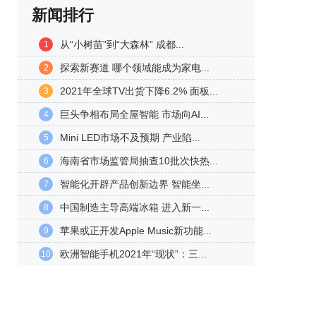
新闻排行
从“小树苗”到“大森林” 成都...
1
探索新赛道 哪个领域能成为家电...
2
2021年全球TV出货下降6.2% 面板...
3
巨头争相布局全屋智能 市场向AI...
4
Mini LED市场不及预期 产业陷...
5
海南省市场监管局抽查10批次快热...
6
智能化开辟产品创新边界 智能坐...
7
中国制造主导高端冰箱 进入新一...
8
苹果或正开发Apple Music新功能...
9
欧洲智能手机2021年“现状”：三...
10