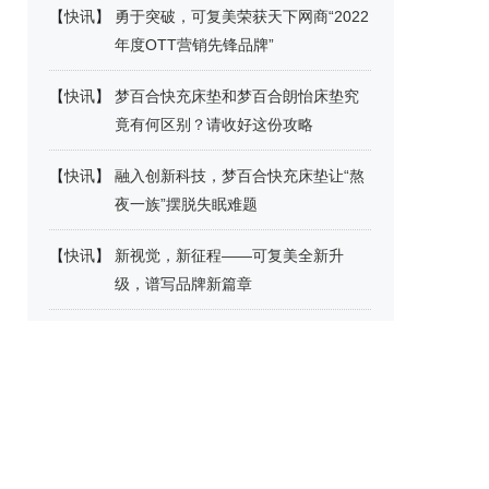
【
快讯
】
勇于突破，可复美荣获天下网商“2022
年度OTT营销先锋品牌”
【
快讯
】
梦百合快充床垫和梦百合朗怡床垫究
竟有何区别？请收好这份攻略
【
快讯
】
融入创新科技，梦百合快充床垫让“熬
夜一族”摆脱失眠难题
【
快讯
】
新视觉，新征程——可复美全新升
级，谱写品牌新篇章