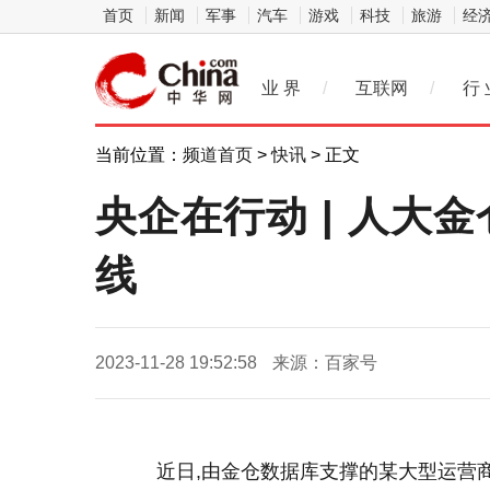
首页
新闻
军事
汽车
游戏
科技
旅游
经
业 界
/
互联网
/
行 
当前位置：
频道首页
>
快讯
> 正文
央企在行动 | 人大
线
2023-11-28 19:52:58
来源：百家号
近日,由金仓数据库支撑的某大型运营