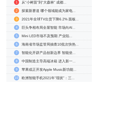
从“小树苗”到“大森林” 成都...
1
探索新赛道 哪个领域能成为家电...
2
2021年全球TV出货下降6.2% 面板...
3
巨头争相布局全屋智能 市场向AI...
4
Mini LED市场不及预期 产业陷...
5
海南省市场监管局抽查10批次快热...
6
智能化开辟产品创新边界 智能坐...
7
中国制造主导高端冰箱 进入新一...
8
苹果或正开发Apple Music新功能...
9
欧洲智能手机2021年“现状”：三...
10