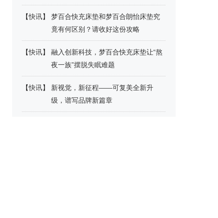
【
快讯
】
梦百合快充床垫和梦百合朗怡床垫究
竟有何区别？请收好这份攻略
【
快讯
】
融入创新科技，梦百合快充床垫让“熬
夜一族”摆脱失眠难题
【
快讯
】
新视觉，新征程——可复美全新升
级，谱写品牌新篇章