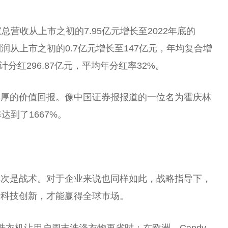
家
总
营收从上市之初的7.95亿元增长至2022年底的
利润从上市之初的0.7亿元增长至147亿元，年均复合增
分红296.87亿元，
平
均年分红率32%。
丰厚的价值回报。像
中国
证券报报道的一位名为霍庆林
达到了1667%。
其次是战术。对于企业来说也同样如此，战略指导下，
行科技创新，才能赢得全球市场。
代大滚筒洗衣机让用户周末洗涤衣物更省时；在欧洲，
Candy