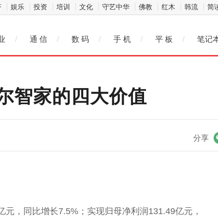
济
娱乐
投资
培训
文化
守艺中华
佛教
红木
韩流
简
业
/
通 信
/
数 码
/
手 机
/
平 板
/
笔记
尔智家的四大价值
微信
分享
亿元，同比增长7.5%；实现归母净利润131.49亿元，