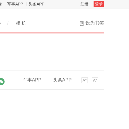
注册
登录
读
军事APP
头条APP
设为书签
本
/
相 机
军事APP
头条APP