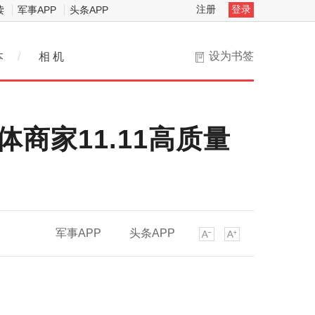
注册
登录
读
军事APP
头条APP
设为书签
本
/
相 机
商家11.11高质量
军事APP
头条APP