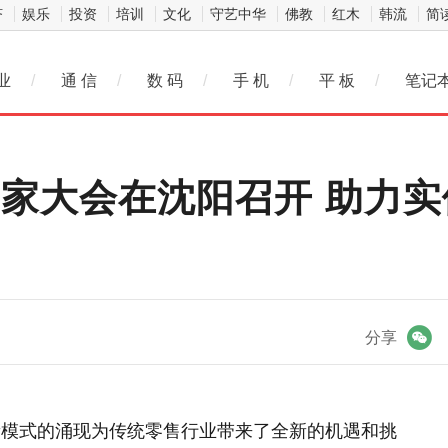
济
娱乐
投资
培训
文化
守艺中华
佛教
红木
韩流
简
业
/
通 信
/
数 码
/
手 机
/
平 板
/
笔记
家大会在沈阳召开 助力实体
微信
分享
新模式的涌现为传统零售行业带来了全新的机遇和挑