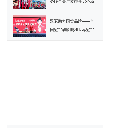
务联合央广梦想开启心动
假期
双冠助力国货品牌——全
国冠军胡麟鹏和世界冠军
何宁出任罗曼品牌形象大
使