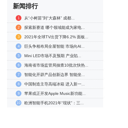
新闻排行
从“小树苗”到“大森林” 成都...
1
探索新赛道 哪个领域能成为家电...
2
2021年全球TV出货下降6.2% 面板...
3
巨头争相布局全屋智能 市场向AI...
4
Mini LED市场不及预期 产业陷...
5
海南省市场监管局抽查10批次快热...
6
智能化开辟产品创新边界 智能坐...
7
中国制造主导高端冰箱 进入新一...
8
苹果或正开发Apple Music新功能...
9
欧洲智能手机2021年“现状”：三...
10