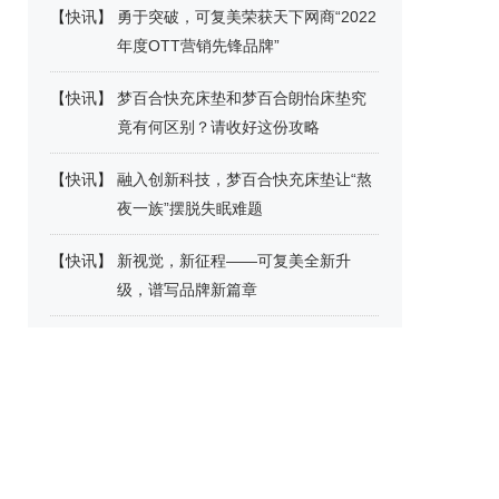
【
快讯
】
勇于突破，可复美荣获天下网商“2022
年度OTT营销先锋品牌”
【
快讯
】
梦百合快充床垫和梦百合朗怡床垫究
竟有何区别？请收好这份攻略
【
快讯
】
融入创新科技，梦百合快充床垫让“熬
夜一族”摆脱失眠难题
【
快讯
】
新视觉，新征程——可复美全新升
级，谱写品牌新篇章