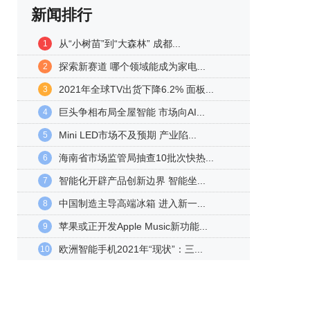
新闻排行
从“小树苗”到“大森林” 成都...
1
探索新赛道 哪个领域能成为家电...
2
2021年全球TV出货下降6.2% 面板...
3
巨头争相布局全屋智能 市场向AI...
4
Mini LED市场不及预期 产业陷...
5
海南省市场监管局抽查10批次快热...
6
智能化开辟产品创新边界 智能坐...
7
中国制造主导高端冰箱 进入新一...
8
苹果或正开发Apple Music新功能...
9
欧洲智能手机2021年“现状”：三...
10