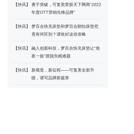
【
快讯
】
勇于突破，可复美荣获天下网商“2022
年度OTT营销先锋品牌”
【
快讯
】
梦百合快充床垫和梦百合朗怡床垫究
竟有何区别？请收好这份攻略
【
快讯
】
融入创新科技，梦百合快充床垫让“熬
夜一族”摆脱失眠难题
【
快讯
】
新视觉，新征程——可复美全新升
级，谱写品牌新篇章