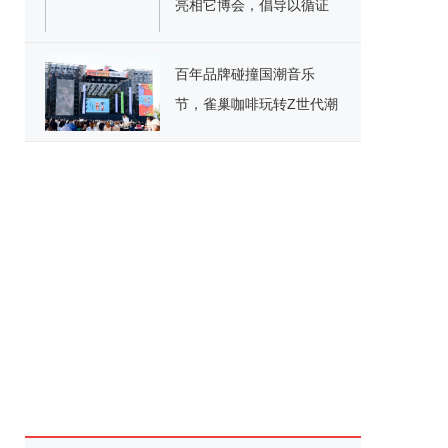
亮相它博会，倡导以循证
科学为依据的养宠理念
百年品牌碰撞国潮音乐
节，雀巢咖啡玩转Z世代潮
流腹地