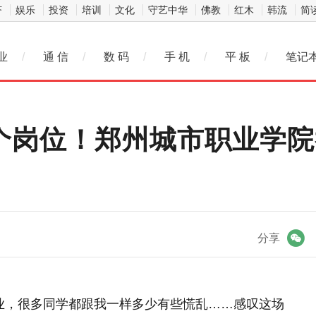
济
娱乐
投资
培训
文化
守艺中华
佛教
红木
韩流
简
业
/
通 信
/
数 码
/
手 机
/
平 板
/
笔记
个岗位！郑州城市职业学院
微信
分享
业，很多同学都跟我一样多少有些慌乱……感叹这场