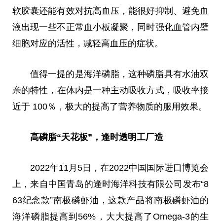
软胶囊还能有效对抗高血压，能很好抑制、避免血
液出现一些不正常血小板凝聚，同时强化血管内壁
细胞对应的活
性
，减轻高血压的症状。
值得一提的是海洋磷脂，这种磷脂具有水油双
亲的特
性
，在体内是一种主动吸收方式，吸收率接
近
于 100％，极大的提高了营养物质的服用
效果
。
高磷脂“天花板”，逢时透明工厂造
2022年11月5日，在2022
中国
国际进口博览会
上，来自
中国
青岛的逢时海洋科技有限公司发布“8
63
纪念
款”南极磷虾油，这款产品将南极磷虾油的
海洋磷脂提高到56%，
大大
提高了Omega-3的生