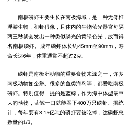
南极磷虾主要生长在南极海域，是一种无脊椎
浮游生物，和虾很像，且体内的生物萤光器官每隔
两三秒就会发出一种类似磷光的黄绿色光，故而得
名南极磷虾。成年磷虾体长约45mm至90mm，寿
命长达6年，体重通常不超过2克。
磷虾是南极洲动物的
重要
食物来源之一，许多
南极动物如
企鹅
、很多的鱼类海鸟等，都爱吃南极
磷虾。特别值得一提的是蓝鲸，作为海中体型最巨
大的动物，蓝鲸一口就能吞下400万只磷虾。据统
计，每年要有3.15亿吨的磷虾要被吃掉，达磷虾
总
数量的1/3。