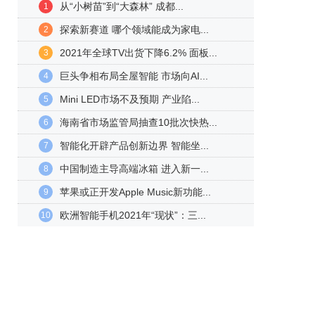
从“小树苗”到“大森林” 成都...
1
探索新赛道 哪个领域能成为家电...
2
2021年全球TV出货下降6.2% 面板...
3
巨头争相布局全屋智能 市场向AI...
4
Mini LED市场不及预期 产业陷...
5
海南省市场监管局抽查10批次快热...
6
智能化开辟产品创新边界 智能坐...
7
中国制造主导高端冰箱 进入新一...
8
苹果或正开发Apple Music新功能...
9
欧洲智能手机2021年“现状”：三...
10