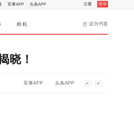
注册
登录
读
军事APP
头条APP
设为书签
本
/
相 机
品揭晓！
军事APP
头条APP