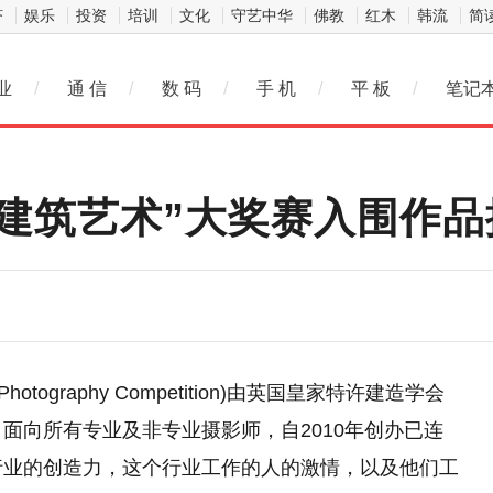
济
娱乐
投资
培训
文化
守艺中华
佛教
红木
韩流
简
业
/
通 信
/
数 码
/
手 机
/
平 板
/
笔记
“建筑艺术”大奖赛入围作
g Photography Competition)由英国皇家特许建造学会
，面向所有专业及非专业摄影师，自2010年创办已连
行业的创造力，这个行业工作的人的激情，以及他们工