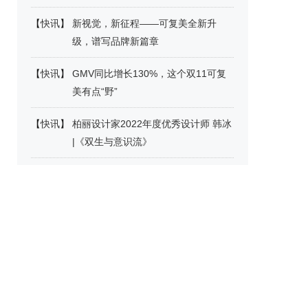
【
快讯
】
新视觉，新征程——可复美全新升
级，谱写品牌新篇章
【
快讯
】
GMV同比增长130%，这个双11可复
美有点“野”
【
快讯
】
柏丽设计家2022年度优秀设计师 韩冰
|《双生与意识流》