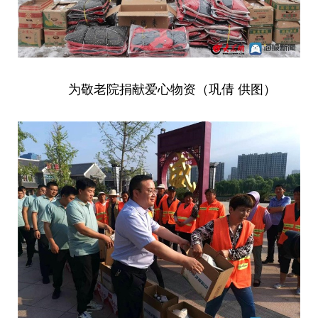
为敬老院捐献爱心物资（巩倩 供图）