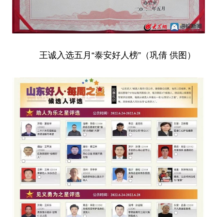
王诚入选五月“泰安好人榜”（巩倩 供图）