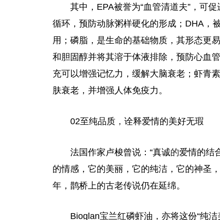
其中，EPA被誉为“血管清道夫”，
循环，预防动脉粥样硬化的形成；DHA，
用；磷脂，是生命的基础物质，其形态更
和胆固醇并将其溶于体液排除，预防心血
充可以增强记忆力，缓解大脑衰老；虾青
肤衰老，并增强人体免疫力。
02至纯品质
，
诠释爱情的美好无瑕
法国作家卢梭曾说：“真诚
的
爱情的结
的情感，它的美丽，它的纯洁，它的神圣
年，鹊桥上的古老传说仍在延绵。
Bioglan宝兰红磷虾油，亦将这份“