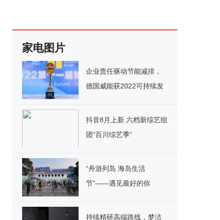
家电图片
企业责任驱动节能减排，
德国威能获2022可持续发
展典范企业奖
抖音8月上新 六档新综艺组
团“百川综艺季”
“舟游列岛 海岛生活
节”——遇见最好的你
持续精研高端路线，梦洁