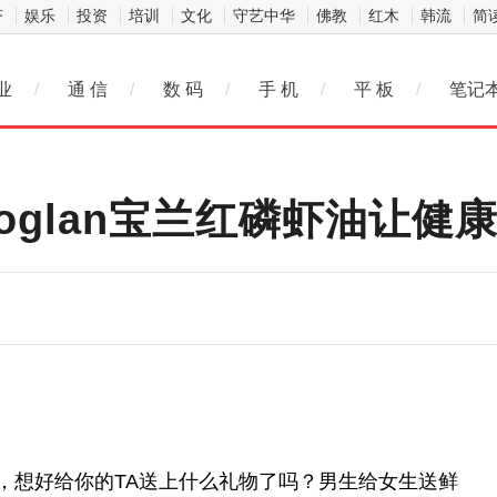
济
娱乐
投资
培训
文化
守艺中华
佛教
红木
韩流
简
业
/
通 信
/
数 码
/
手 机
/
平 板
/
笔记
oglan宝兰红磷虾油让健
了，想好给你的TA送上什么礼物了吗？男生给女生送鲜