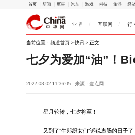
首页
新闻
军事
汽车
游戏
科技
旅游
经
业 界
/
互联网
/
行 
当前位置：
频道首页
>
快讯
> 正文
七夕为爱加“油”！Bi
2022-08-02 11:36:05
来源：壹点网
星月轮转，七夕将至！
又到了“牛郎织女们”诉说衷肠的日子