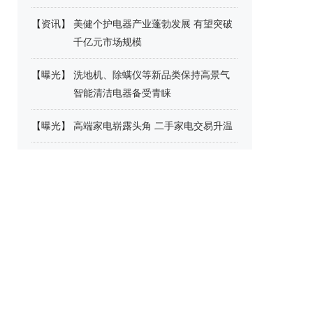
【
资讯
】
美健个护电器产业蓬勃发展 有望突破
千亿元市场规模
【
曝光
】
洗地机、除螨仪等新品类保持高景气
智能清洁电器备受青睐
【
曝光
】
高端家电崭露头角 二手家电交易升温