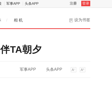
注册
登录
读
军事APP
头条APP
设为书签
本
/
相 机
康伴TA朝夕
军事APP
头条APP