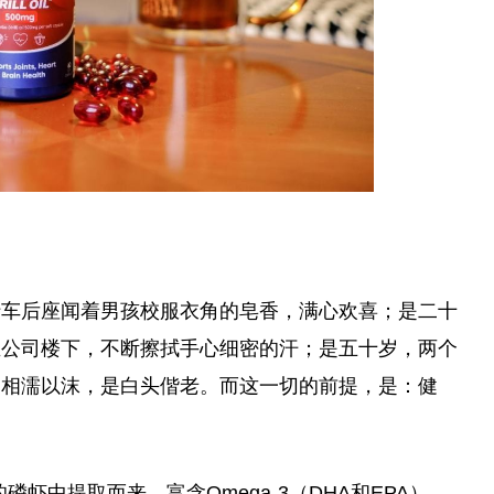
行车后座闻着男孩校服衣角的皂香，满心欢喜；是二十
生公司楼下，不断擦拭手心细密的汗；是五十岁，两个
是相濡以沫，是白头偕老。而这一切的前提，是：健
的磷虾中提取而来，富含Omega-3（DHA和EPA）、