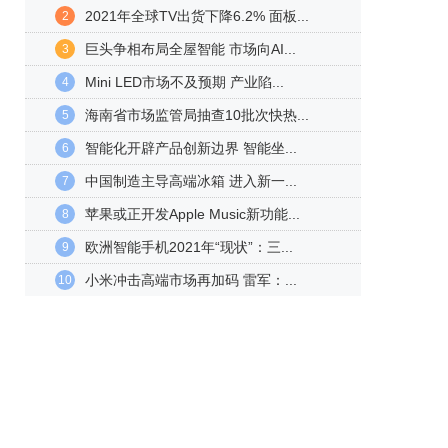
2021年全球TV出货下降6.2% 面板...
2
巨头争相布局全屋智能 市场向AI...
3
Mini LED市场不及预期 产业陷...
4
海南省市场监管局抽查10批次快热...
5
智能化开辟产品创新边界 智能坐...
6
中国制造主导高端冰箱 进入新一...
7
苹果或正开发Apple Music新功能...
8
欧洲智能手机2021年“现状”：三...
9
小米冲击高端市场再加码 雷军：...
10