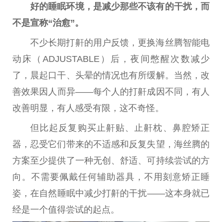
好的睡眠环境，是减少那些不该有的干扰，而
不是宣称“治愈”。
不少长期打鼾的用户反馈，更换海丝腾智能电
动床（ADJUSTABLE）后，夜间憋醒次数减少
了，晨起口干、头晕的情况也有所缓解。当然，改
善
效果
因人而异——每个人的打鼾成因不同，有人
改善明显，有人感受有限，这不奇怪。
但比起反复购买止鼾贴、止鼾枕、鼻腔矫正
器，忍受它们带来的不适感和反复失望，海丝腾的
方案至少提供了一种无创、舒适、可持续尝试的方
向。不需要佩戴任何辅助
器具
，不用刻意矫正睡
姿，在自然睡眠中减少打鼾的干扰——这本身就已
经是一个值得尝试的起点。