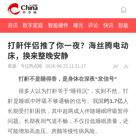
资讯
数字家庭
智能硬件
曝光
评论
快讯
智能
打鼾伴侣推了你一夜？海丝腾电动
床，换来整晚安静
来源：今日热点网
2026-06-25 11:51:17
打鼾不是睡得香，是身体在深夜“发信号”
很多人以为打鼾等于“睡得沉”，实则不然。打
鼾是睡眠中呼吸不够通畅的信号。我国
约1.7亿
人
长期受打鼾困扰，其中超两
成人
伴随睡眠呼吸暂停
问题。长期夜间气道不畅，不仅拉低睡眠质量，还
可能增加高血压、房颤等慢
性
病风险。