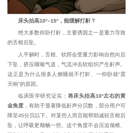
床头抬高
10
°–15°，
能缓解打鼾？
绝大多数仰卧打鼾，主要诱因之一是重力导致
的舌根后坠。
人
平
躺时，舌根、软腭会受重力影响自然向后
下坠，挤压咽喉气道，气流冲击软组织产生鼾声。
这正是为什么很多人侧睡就不打鼾、一仰卧就“震
天响”的原因。
临床医学研究证实：
将床头抬高10°左右的黄
金角度
，有助于显著降低鼾声分贝数，部分用户可
降至45分贝以下。对某些人而言能帮助减轻舌根后
坠，让呼吸更顺畅一些。这个角度不会压迫颈椎、