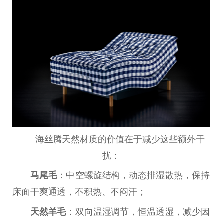
海丝腾天然材质的价值在于减少这些额外干
扰：
马尾毛
：中空螺旋结构，动态排湿散热，保持
床面干爽通透，不积热、不闷汗；
天然羊毛
：双向温湿调节，恒温透湿，减少因