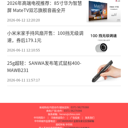
2026年高端电视推荐：85寸华为智慧
屏 MateTV双芯旗舰音画全开
2026-06-12 12:20:20
小米米家手持风扇开售：100挡无级调
速，券后179.1元
2026-06-11 12:10:55
25g超轻：SANWA发布笔式鼠标400-
MAWB231
2026-06-11 11:57:17
新闻热线/内容合作/媒体支持：
0371-56279388
商务(广告)合作：
0371-56279366
联系邮箱：henan@china.com
中华网简介
|
河南频道简介
|
广告投放
|
联系我们
中华网城市监督电话：
15738898464
监督及意见反馈邮箱
版权所有 中华网
网上不良信息举报电话：
15738898464
站长统计