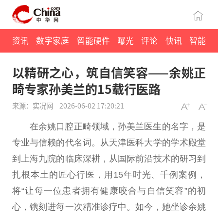
资讯
数字家庭
智能硬件
曝光
评论
快讯
智能
以精研之心，筑自信笑容——余姚正
畸专家孙美兰的15载行医路
来源：实况网
2026-06-02 17:20:21
在余姚口腔正畸领域，孙美兰医生的名字，是
专业与信赖的代名词。从天津医科大学的学术殿堂
到上海九院的临床深耕，从国际前沿技术的研
习
到
扎根本土的匠心行医，用15年时光、千例案例，
将“让每一位患者拥有健康咬合与自信笑容”的
初
心
，镌刻进每一次精准诊疗中。如今，她坐诊余姚