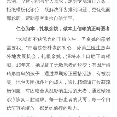
比例、咬合功能与个人需求，定制专属矫正方案，
拒绝模板化诊疗，既解决牙齿排列问题，更优化面
部轮廓，帮助患者重拾自信笑容。
仁心为本，扎根余姚，做本土信赖的正畸医者
“大城市不缺优秀的正畸医生，但余姚的患者
需要我。”带着这份朴素的
初心
，孙美兰医生放弃
外地发展机会，扎根余姚，深耕本土口腔正畸领
域。15年来，她见证了无数患者的蜕变：有因牙齿
畸形自卑的孩子，通过早期矫正重拾活泼；有被嘴
突、地包天困扰多年的
成人
，通过精细矫正收获流
畅侧脸；有因咬合紊乱影响生活的患者，通过精准
诊疗恢复口腔健康。每一份患者的认可，每一个自
信笑容的绽放，都是她前行的动力。