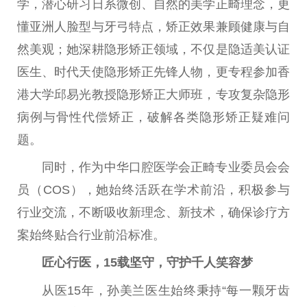
学，潜心研
习
日系
微
创、自然的美学正畸理念，更
懂亚洲人脸型与牙弓特点，矫正
效果
兼顾健康与自
然美观；她深耕隐形矫正领域，不仅是隐适美认证
医生、时代天使隐形矫正先锋人物，更专程参加
香
港
大学邱易光教授隐形矫正
大师
班，专攻复杂隐形
病例与骨
性
代偿矫正，破解各类隐形矫正疑难问
题。
同时，作为中华口腔医学会正畸专业
委员
会会
员（COS），她始终活跃在学术前沿，积极参与
行业交流，不断吸收新理念、新技术，确保诊疗方
案始终贴合行业前沿标准。
匠心行医，15载坚守，守护千人笑容梦
从医15年，孙美兰医生始终秉持“每一颗牙齿