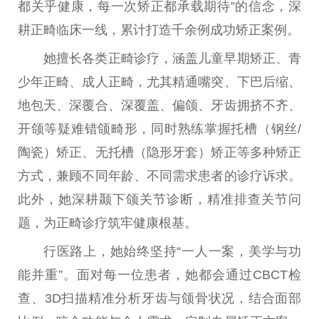
都关乎健康，每一次矫正都承载期待”的信念，深
耕正畸临床一线，累计打造千余例成功矫正案例。
她擅长各类正畸诊疗，涵盖儿童早期矫正、青
少年正畸、
成人
正畸，尤其精通嘴突、下巴后缩、
地包天、深覆合、深覆盖、偏颌、牙齿拥挤不齐、
开颌等疑难错颌畸形，同时熟练掌握托槽（钢丝/
陶瓷）矫正、无托槽（隐形牙套）矫正等多种矫正
方式，兼顾不同年龄、不同需求患者的诊疗诉求。
此外，她深耕颞下颌关节诊断，精准排查关节问
题，为正畸诊疗筑牢健康根基。
行医路上，她始终坚持“一人一案，美学与功
能并重”。面对每一位患者，她都会通过CBCT检
查、3D扫描精准分析牙齿与颌骨状况，结合面部