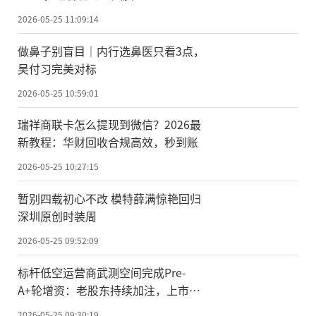
2026-05-25 11:09:14
做鼻子别盲目｜内行选鼻医只看3点，
吴付习完美对标
2026-05-25 10:59:01
瑞祥商联卡怎么提现到微信？2026最
新教程：华财回收合规高效，秒到账
2026-05-25 10:27:15
暂别四载初心不改 模特薛满惊艳回归
深圳原创时装周
2026-05-25 09:52:09
标杆低空运营商武测空间完成Pre-
A+轮增资：老股东持续加注，上市产
业资本全新入局
2026-05-25 09:30:19