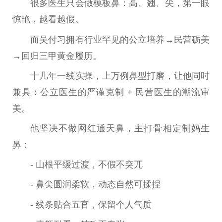
很多医生只会做模板鼻：高、翘、尖，第一眼
惊艳，越看越假。
而吴付习拥有行业罕见的公立培养→民营砺美
→回归三甲黄金履历。
十几年一线实操，上万例鼻型打磨，让他同时
兼具：公立医生的严谨克制 + 民营医生的潮流审
美。
他坚决不做网红通天鼻，主打骨相定制妈生
鼻：
- 山根平缓过渡，不假不突兀
- 鼻尖圆润柔软，动态自然可揉捏
- 线条贴合五官，保留个人气质