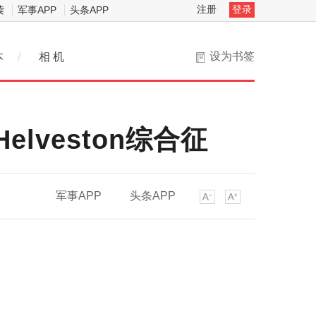
注册
登录
读
军事APP
头条APP
设为书签
本
/
相 机
lveston综合征
军事APP
头条APP