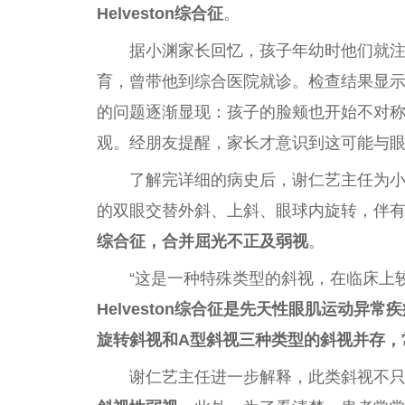
Helveston综合征
。
据小渊家长回忆，孩子年幼时他们就
育，曾带他到综合医院就诊。检查结果显
的问题逐渐显现：孩子的脸颊也开始不对
观。经朋友提醒，家长才意识到这可能与
了解完详细的病史后，谢仁艺
主任
为
的双眼交替外斜、上斜、眼球内旋转，伴
综合征，合并屈光不正及弱视
。
“这是一种特殊类型的斜视，在临床上
Helveston综合征是先天
性
眼肌运动异常疾
旋转斜视和A型斜视三种类型的斜视并存，
谢仁艺
主任
进一步解释，此类斜视不