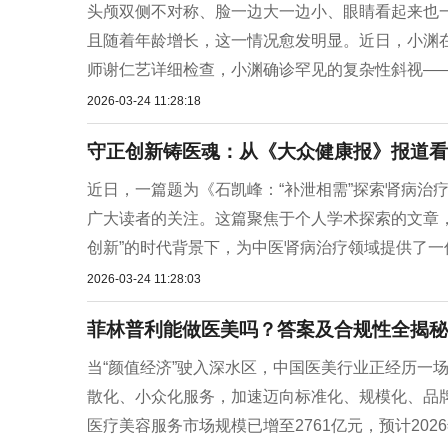
头颅双侧不对称、脸一边大一边小、眼睛看起来也一
且随着年龄增长，这一情况愈发明显。近日，小渊
师谢仁艺详细检查，小渊确诊罕见的复杂性斜视——Hel
2026-03-24 11:28:18
守正创新铸医魂：从《大众健康报》报道看
近日，一篇题为《石凯峰：“补泄相需”探索肾病治
广大读者的关注。这篇聚焦于个人学术探索的文章
创新”的时代背景下，为中医肾病治疗领域提供了一份
2026-03-24 11:28:03
菲林普利能做医美吗？答案及合规性全揭秘
当“颜值经济”驶入深水区，中国医美行业正经历一
散化、小众化服务，加速迈向标准化、规模化、品牌
医疗美容服务市场规模已增至2761亿元，预计2026