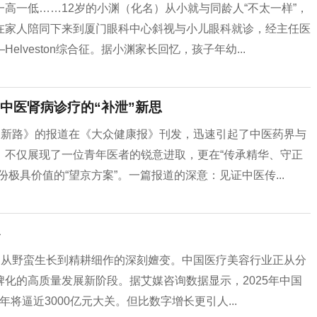
高一低……12岁的小渊（化名）从小就与同龄人“不太一样”，
在家人陪同下来到厦门眼科中心斜视与小儿眼科就诊，经主任医
veston综合征。据小渊家长回忆，孩子年幼...
中医肾病诊疗的“补泄”新思
疗新路》的报道在《大众健康报》刊发，迅速引起了中医药界与
，不仅展现了一位青年医者的锐意进取，更在“传承精华、守正
极具价值的“望京方案”。一篇报道的深意：见证中医传...
场从野蛮生长到精耕细作的深刻嬗变。中国医疗美容行业正从分
化的高质量发展新阶段。据艾媒咨询数据显示，2025年中国
年将逼近3000亿元大关。但比数字增长更引人...