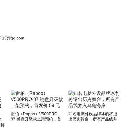
 16@qq.com
雷柏（Rapoo）V500PRO-
知名电脑外设品牌冰豹将退
87 键盘升级款上架预约，首
出历史舞台，所有产品线并
S
发价 89 元
入乌龟海岸
支持