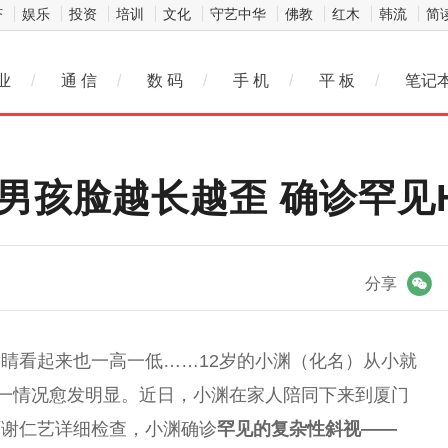
济
娱乐
投资
培训
文化
守艺中华
佛教
红木
韩流
简
业
/
通 信
/
数 码
/
手 机
/
平 板
/
笔记
孩脸越长越歪 确诊罕见He
微信
分享
睛看起来也一高一低……12岁的小渊（化名）从小就
这一情况愈发明显。
近
日，小渊在家人陪同下来到厦门
师谢仁艺详细检查，小渊确诊
罕见的复杂
性
斜视——