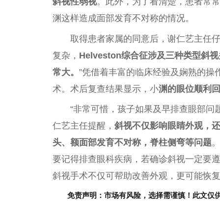
斜视
性
弱视
。此外，为了看清楚，患者常常
渊这样造成面部发育不对称的情况。
取得患者家属的同意后，谢仁艺
主任
复杂，
Helveston综合征涉及三种类
常大。
”凭借着丰富的临床经验及娴熟的操
术。术后复查结果显示，小
渊的眼位顺利
“非常可惜，孩子如果及早排查眼部问
仁艺
主任
提醒，
斜视
不仅影响
眼睛
外观，
头、额面部发育不对称，脊柱侧弯等问题
要记得排查眼科疾病，若确诊斜视一定要
斜视手术不仅可帮助改善外观，更可能恢
免责声明：市场有风险，选择需谨慎！此文仅