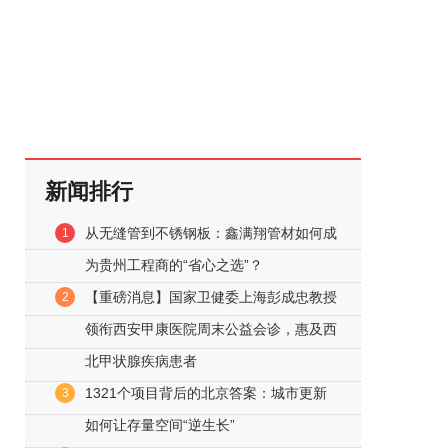
新闻排行
从无缝管到不锈钢板：鑫满翔管材如何成
1
为贵州工程商的“省心之选”？
【重磅消息】国家卫健委上海彭成忠教授
2
领衔西安甲康医院周末公益会诊，惠及西
北甲状腺疾病患者
1321个项目背后的北京答案：城市更新
3
如何让存量空间“逆生长”