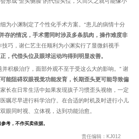
会形成“歪头侧脸”的代偿头位，久而久之就可能像小
仔细为小渊制定了个
性
化手术方案。“患儿的病情十分
型斜视并存的情况，手术需同时涉及多条肌肉，操作难度非
作技巧，谢仁艺
主任
顺利为小渊实行了显
微
斜视手
回正，代偿头位及眼球运动均得到明显改善。
题并积极
治疗
，面部外观不至于受这么大的影响。” 谢
还可能阻碍双眼视觉功能发育
，
长期歪头
更可能导致
偏
。家长在日常生活中如果发现孩子
习
惯歪头视物，一定
遵医嘱尽早进行科学
治疗
。在合适的时机及时进行小儿
复双眼同时视、立体视，达到功能治愈。
供参考，不作买卖依据。
责任编辑：KJ012