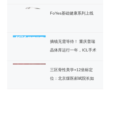
色发展
FoYes基础健康系列上线
摘镜无需等待！ 重庆普瑞
晶体库运行一年，ICL手术
迎来“速享”时代
三区骨性美学+12坐标定
位：北京煤医郝斌院长如
何重构东方美鼻