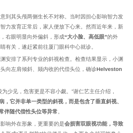
注意到其头颅两侧生长不对称。当时因担心影响智力发
示智力发育正常后，家人便放下心来。然而
近
年来，新
称，右眼明显向外偏斜，形成
“大小脸、高低眼”
的外
眼睛有关，遂赶紧前往厦门眼科中心就诊。
小渊安排了系列专业的斜视检查。检查结果显示，小渊
有头向左肩倾斜、颏内收的代偿头位，确诊
Helveston
较为少见，危害更是不容小觑。”谢仁艺
主任
介绍，
病，它并非单一类型的斜视，而是包含了垂直斜视、
常伴随代偿
性
头位等异常
。
只影响外在形象，更
重要
的是
会损害双眼视功能，导致