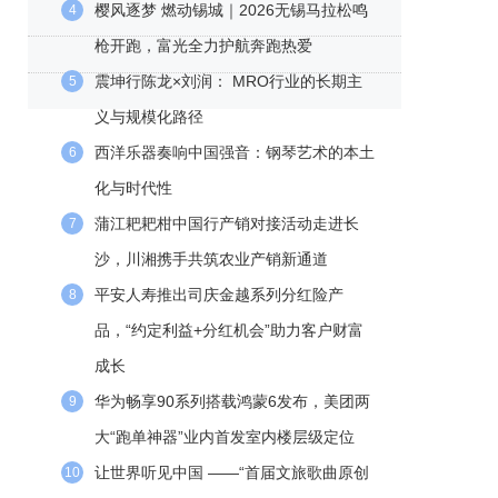
樱风逐梦 燃动锡城｜2026无锡马拉松鸣
4
枪开跑，富光全力护航奔跑热爱
震坤行陈龙×刘润： MRO行业的长期主
5
义与规模化路径
西洋乐器奏响中国强音：钢琴艺术的本土
6
化与时代性
蒲江耙耙柑中国行产销对接活动走进长
7
沙，川湘携手共筑农业产销新通道
平安人寿推出司庆金越系列分红险产
8
品，“约定利益+分红机会”助力客户财富
成长
华为畅享90系列搭载鸿蒙6发布，美团两
9
大“跑单神器”业内首发室内楼层级定位
让世界听见中国 ——“首届文旅歌曲原创
10