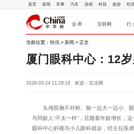
首页
新闻
军事
汽车
游戏
科技
旅游
经
业 界
/
互联网
/
行 
当前位置：
快讯
>
新闻
> 正文
厦门眼科中心：12岁男
2026-03-24 11:28:18
来源：实况网
头颅双侧不对称、脸一边大一边小、眼
与同龄人“不太一样”，且随着年龄增长，
眼科中心斜视与小儿眼科就诊，经
主任
医