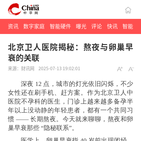
资讯
数字家庭
智能硬件
曝光
评论
快讯
智能
北京卫人医院揭秘：熬夜与卵巢早
衰的关联
来源：财讯网
2025-07-13 19:02:01
深夜 12 点，城市的灯光依旧闪烁，不少
女性还在刷手机、赶方案。作为北京卫人中
医院不孕科的医生，门诊上越来越多备孕半
年以上没动静的年轻患者，都有一个共同习
惯 —— 长期熬夜。今天就来聊聊，熬夜和卵
巢早衰那些 “隐秘联系”。
医学上，卵巢早衰指 40 岁前出现闭经，