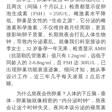
且两次（间隔 1 个月以上）检查都显示促卵
泡生成素（FSH）＞25IU/L、雌激素水平降
低。卵巢是女性的 “生命之源”，它分泌的雌
激素和孕激素，不仅维持着月经周期，更直
接影响卵子质量。长期熬夜会打乱人体生物
钟，导致内分泌紊乱。就像我们科室接诊的
李女士，32 岁备孕一年无果，检查显示 AMH
（抗苗勒氏管激素）值只有 1.2ng/ml，远低于
同龄人的 2-6.8ng/ml，且 FSH 达 30IU/L，已
出现卵巢功能衰退迹象。细问才知，她从事
设计工作，近三年几乎每天凌晨 2 点后才
睡。
为什么熬夜会伤卵巢？人体的下丘脑 - 垂
体 - 卵巢轴就像精密的 “内分泌时钟”，熬夜
会让这个时钟失灵。夜间本该分泌的褪黑素