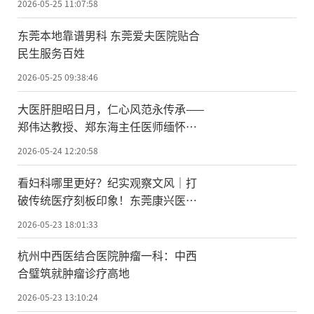
2026-05-25 11:07:58
东莞本地靠谱男科 东莞爱夫医院贴合
民生服务百姓
2026-05-25 09:38:46
大医肝胆昭日月，仁心风范永传承——
郑伟达教授、郑东海主任医师缅怀吴
孟超院士逝世五周年
2026-05-24 12:20:58
看妇科哪里更好？纪实观察文风｜打
破传统医疗刻板印象！东莞康兴医
院，让就医成为一场温暖疗愈
2026-05-23 18:01:33
杭州中西医结合医院肿瘤一科：中西
合璧筑就肿瘤诊疗高地
2026-05-23 13:10:24