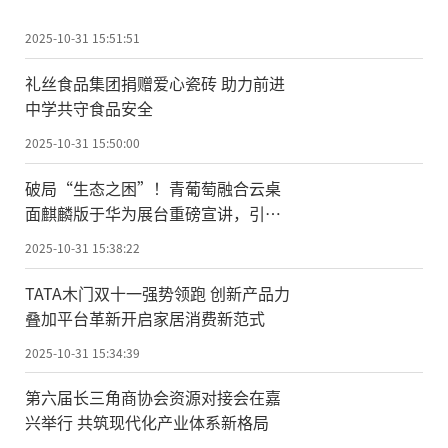
2025-10-31 15:51:51
礼丝食品集团捐赠爱心瓷砖 助力前进
中学共守食品安全
2025-10-31 15:50:00
破局“生态之困”！青葡萄融合云桌
面麒麟版于华为展台重磅宣讲，引领
国产化办公新纪元
2025-10-31 15:38:22
TATA木门双十一强势领跑 创新产品力
叠加平台革新开启家居消费新范式
2025-10-31 15:34:39
第六届长三角商协会资源对接会在嘉
兴举行 共筑现代化产业体系新格局