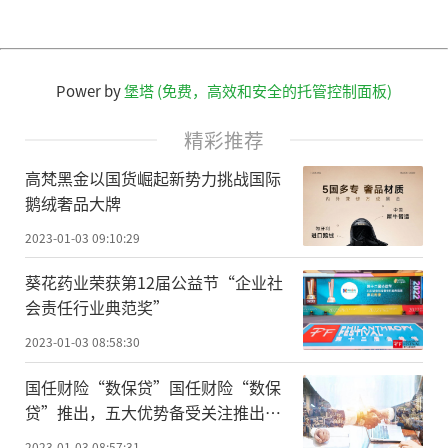
Power by
堡塔 (免费，高效和安全的托管控制面板)
精彩推荐
高梵黑金以国货崛起新势力挑战国际
鹅绒奢品大牌
2023-01-03 09:10:29
葵花药业荣获第12届公益节“企业社
会责任行业典范奖”
2023-01-03 08:58:30
国任财险“数保贷”国任财险“数保
贷”推出，五大优势备受关注推出，
五大优势备受关注
2023-01-03 08:57:31