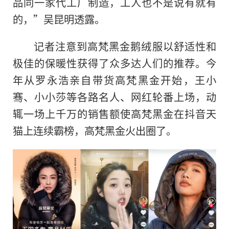
品同一家代工厂制造，工人也不是说有就有
的，”吴昆明透露。
记者注意到高梵黑金鹅绒服以舒适
性
和
极佳的保暖
性
获得了众多达人们的推荐。今
年从罗永浩亲自带货高梵黑金开始，王小
骞、小小莎等各路名人、网红轮番上场，动
辄一场上千万的销售额使高梵黑金在抖音天
猫上连续霸榜，高梵黑金火出圈了。