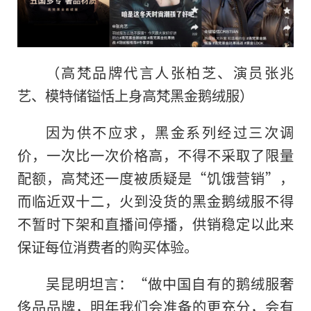
（高梵品牌代言人张柏芝、演员张兆
艺、模特储镒恬上身高梵黑金鹅绒服）
因为供不应求，黑金系列经过三次调
价，一次比一次价格高，不得不采取了限量
配额，高梵还一度被质疑是“饥饿营销”，
而临
近
双十二，火到没货的黑金鹅绒服不得
不暂时下架和直播间停播，供销稳定以此来
保证每位消费者的购买体验。
吴昆明坦言：“做中国自有的鹅绒服奢
侈品品牌，明年我们会准备的更充分，会有