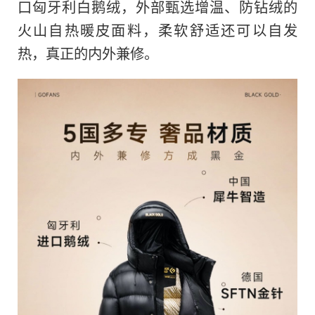
口匈牙利白鹅绒，外部甄选增温、防钻绒的
火山自热暖皮面料，柔软舒适还可以自发
热，真正的内外兼修。