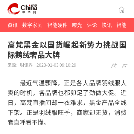
资讯
数字家庭
智能硬件
曝光
评论
快讯
智能
高梵黑金以国货崛起新势力挑战国
际鹅绒奢品大牌
来源：财讯界
2023-01-03 09:10:29
最
近
气温骤降，正是各大品牌羽绒服大
卖的时机，各品牌也都卯足了劲做大促。
近
日，高梵直播间却一衣难求，黑金产品全线
下架。正是羽绒服旺季，商家却无货，消费
者直呼看不懂。