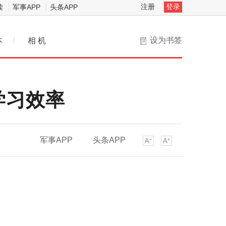
注册
登录
读
军事APP
头条APP
设为书签
本
/
相 机
学习效率
军事APP
头条APP