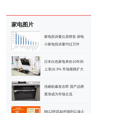
家电图片
家电投诉量位居榜首 厨电
小家电投诉量均过万件
日本白色家电单价10年间
上涨16.3% 市场规模扩大
14.5%
洗碗机爆发在即 国产品牌
逐渐成为市场主流
B612咔叽如何做到让迪士