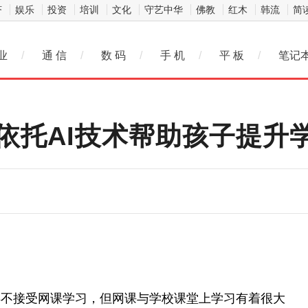
济
娱乐
投资
培训
文化
守艺中华
佛教
红木
韩流
简
业
/
通 信
/
数 码
/
手 机
/
平 板
/
笔记
依托AI技术帮助孩子提升
得不接受网课学习，但网课与学校课堂上学习有着很大