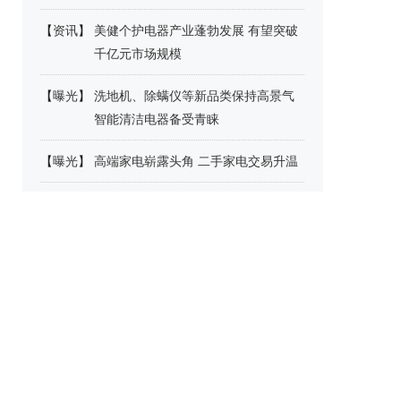
【
资讯
】
美健个护电器产业蓬勃发展 有望突破
千亿元市场规模
【
曝光
】
洗地机、除螨仪等新品类保持高景气
智能清洁电器备受青睐
【
曝光
】
高端家电崭露头角 二手家电交易升温