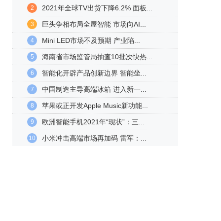
2021年全球TV出货下降6.2% 面板...
2
巨头争相布局全屋智能 市场向AI...
3
Mini LED市场不及预期 产业陷...
4
海南省市场监管局抽查10批次快热...
5
智能化开辟产品创新边界 智能坐...
6
中国制造主导高端冰箱 进入新一...
7
苹果或正开发Apple Music新功能...
8
欧洲智能手机2021年“现状”：三...
9
小米冲击高端市场再加码 雷军：...
10