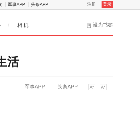
注册
登录
读
军事APP
头条APP
设为书签
本
/
相 机
生活
军事APP
头条APP