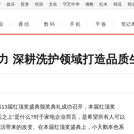
济
娱乐
投资
培训
文化
守艺中华
佛教
红木
韩流
简
业
/
通 信
/
数 码
/
手 机
/
平 板
/
笔记
实力 深耕洗护领域打造品质
第13届红顶奖盛典颁奖典礼成功召开，本届红顶奖
生活之上”是什么?对于家电企业而言，是希望所有人可以
生活带来的改变。在本届红顶奖盛典上，小天鹅本色系