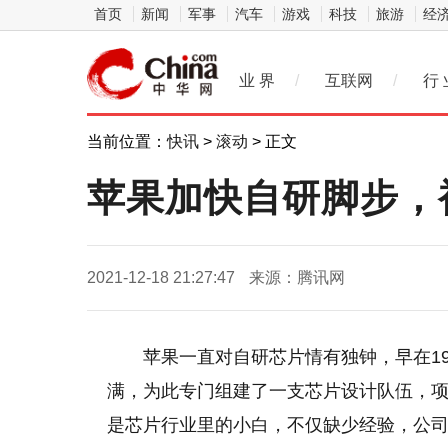
首页
新闻
军事
汽车
游戏
科技
旅游
经
业 界
/
互联网
/
行 
当前位置：
快讯
>
滚动
> 正文
苹果加快自研脚步，
2021-12-18 21:27:47
来源：腾讯网
苹果一直对自研芯片情有独钟，早在1
满，为此专门组建了一支芯片设计队伍，项目
是芯片行业里的小白，不仅缺少经验，公