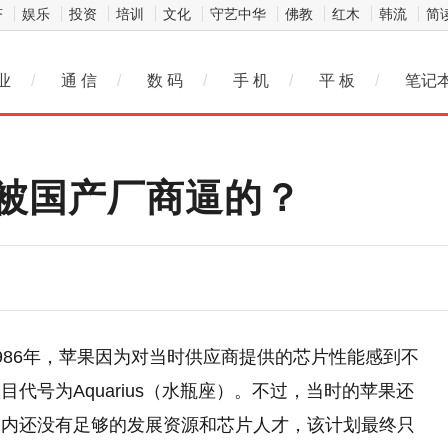
济
娱乐
投资
培训
文化
守艺中华
佛教
红木
韩流
简
业
/
通 信
/
数 码
/
手 机
/
平 板
/
笔记
被国产厂商逼的？
986年，苹果因为对当时供应商提供的芯片性能感到不
代号为Aquarius（水瓶座）。不过，当时的苹果还
司内还没有足够的发展资源和芯片人才，该计划最终只