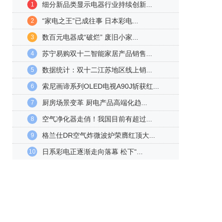
细分新品类显示电器行业持续创新...
1
“家电之王”已成往事 日本彩电...
2
数百元电器成“破烂” 废旧小家...
3
苏宁易购双十二智能家居产品销售...
4
数据统计：双十二江苏地区线上销...
5
索尼画谛系列OLED电视A90J斩获红...
6
厨房场景变革 厨电产品高端化趋...
7
空气净化器走俏！我国目前有超过...
8
格兰仕DR空气炸微波炉荣膺红顶大...
9
日系彩电正逐渐走向落幕 松下“...
10