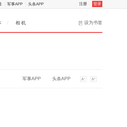
注册
登录
读
军事APP
头条APP
设为书签
本
/
相 机
军事APP
头条APP