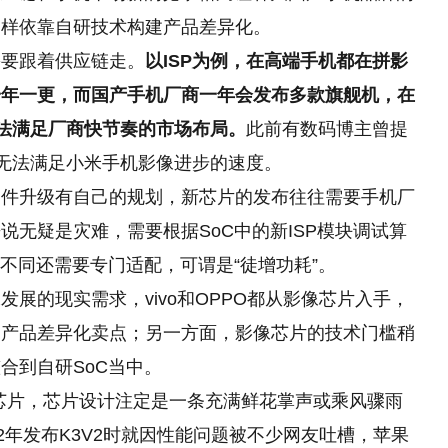
那样依靠自研技术构建产品差异化。
需要跟着供应链走。
以ISP为例，在高端手机都在拼影
一年一更，而国产手机厂商一年会发布多款旗舰机，在
无法满足厂商快节奏的市场布局。
此前有数码博主曾提
奏无法满足小米手机影像进步的速度。
硬件升级有自己的规划，新芯片的发布往往需要手机厂
无疑是灾难，需要根据SoC中的新ISP模块调试算
不同还需要专门适配，可谓是“徒增功耗”。
展的现实需求，vivo和OPPO都从影像芯片入手，
加产品差异化卖点；另一方面，影像芯片的技术门槛稍
合到自研SoC当中。
“小”芯片，芯片设计注定是一条充满鲜花掌声或乘风骤雨
2年发布K3V2时就因性能问题被不少网友吐槽，苹果