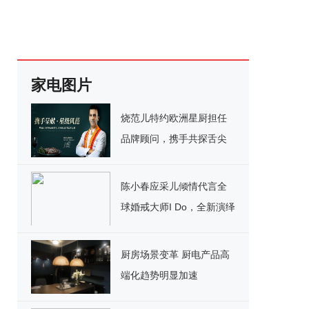
家电图片
烧范儿特约欧洲星厨担任
品牌顾问，携手共探舌尖
艺术之旅
陈小春应采儿倾情代言全
球婚戒大师I Do，全新演绎
至臻浪漫
厨房场景变革 厨电产品高
端化趋势明显加速