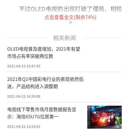
不过OLED电视的出现打破了僵局，相较
点击查看全文(剩余
74
%)
于传统液晶电视的漏光通病，OLED电视由于
其自发光的特点，可以呈现出完美的黑色，
提升对比度，在视觉体验上有明显的升级，
相关新闻
不过碍于高昂的价格，其发展的过程十分缓
OLED电视普及度增加，2021年有望
慢。
市场占有率突破两位数
2021-04-23 10:47:05
目前有数据显示，液晶面板价格连续半
年以上
的
上涨，带动了液晶电视的整机价格
2021年Q1中国彩电行业的表现依然低
迷，产品结构进入调整期
上涨，而在去年七月份，全球目前唯一可以
量产大尺寸OLED面板的厂商——LG Display
2021-04-22 14:26:08
位于中国广州的OLED电视面板工厂正式量
电视线下零售市场月度数据报告显
产，产能大幅增加，使得OLED面板价格出现
示：海信65U7G位居第一
了罕见的下降。
2021-04-22 14:24:02