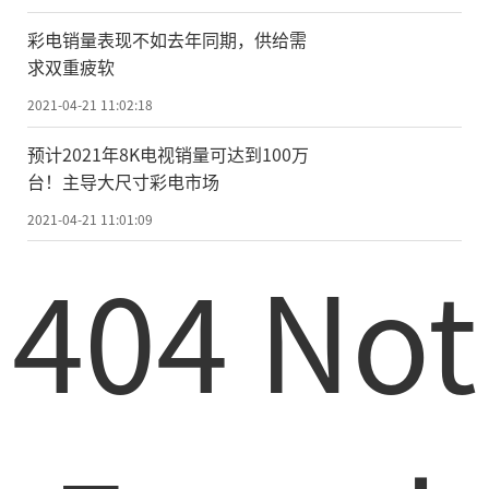
对于这种情况，市场调研机构Omdia的
彩电销量表现不如去年同期，供给需
求双重疲软
最新数据预计，OLED电视在2021年全球电视
市场占有率(销售金额为准)中所占的比重从20
2021-04-21 11:02:18
20年的7.4%上升至10.0%，总的来说，今年
预计2021年8K电视销量可达到100万
能够突破两位数，是OLED电视普及的一个里
台！主导大尺寸彩电市场
程碑。如果你也是一名观影爱好者，OLED电
2021-04-21 11:01:09
视绝对可以带给你一种全新的大屏观影体验!
404 Not
(作者：张杰)
责任编辑：kj005
文章投诉热线:156 0057 2229 投诉邮箱:29132