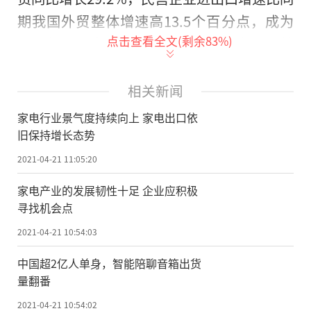
期我国外贸整体增速高13.5个百分点，成为
点击查看全文(剩余
83
%)
我国外贸进出口增长最主要的拉动力量。其
中，民营企业出口的家用电器、电脑、医药
材及药品等商品增速均超过70%。
相关新闻
家电行业景气度持续向上 家电出口依
国内市场方面，今年前几个月，生产端
旧保持增长态势
的大量家电企业忙于解决上游供应链供货不
2021-04-21 11:05:20
及时、进货成本波动等问题;而部分经销商又
忙于在涨价大潮中全面备货。随着家装旺季
家电产业的发展韧性十足 企业应积极
寻找机会点
的到来，市场消费热度开始启动，家电市场
也有望迎来回暖趋势。即将到来
的
“五
2021-04-21 10:54:03
一”小长假以及6月“6·18”大促等活动也
中国超2亿人单身，智能陪聊音箱出货
成为引爆消费的契机。
量翻番
2021-04-21 10:54:02