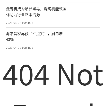
前期家电板块表现相对较弱，除市场估
值收缩外，还受制于上游原材料涨价引起的
洗碗机成为增长黑马，洗碗机能效国
标助力行业正本清源
毛利率下滑担忧。不过，机构人士指出，从
另一个角度来看，涨价对应经济上行周期，
2021-04-21 10:54:01
具体表现为去年5月以来房地产销售处在扩张
海尔智家再获“红点奖”，厨电增
通道，这将对家电量价形成有力支撑。财通
43%
证券指出，近期地产销售大幅增长，1-2月全
2021-04-21 10:54:01
国商品房销售面积同比增105%，相比2019年
404 Not
增23%，住宅竣工面积同比增40%。相应的
家电行业产销也同比增长。出厂方面，以空
调行业为例，1-2月空调内销同比增51%，出
口同比增45%。内销增长主因是低基数，而
外销市场火热主因则是疫情导致的产能错配
以及海外订单提前放量;大厨电方面，今年前