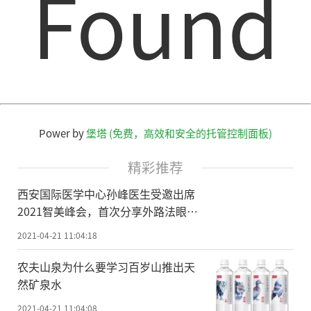
Found
两个月油烟机零售量/额分别同比增48%、6
5%。油烟机价格2月线上、线下价格同比分
别为增6%、11%。
厨小电、清洁产品等小家电板块景气度
也有望持续。值得注意的是，数据统计显
示，今年小家电线下市场延续高增速态势。
Power by
堡塔 (免费，高效和安全的托管控制面板)
多个品类小家电2月销售量同比增速达到40%
精彩推荐
以上，其中破壁机销售量同比增速达61.2
西安国际医学中心孙峰医生受邀出席
4%，扫地机器人销售量同比增速达82.5%，
2021智美峰会，首次分享外路法眼袋
料理机销售量同比增长超过一倍。产品市场
技术改进 ！
2021-04-21 11:04:18
均价方面，扫地机器人与净饮机“量价齐
农夫山泉为什么要学习百岁山推出天
升”效果明显，其中扫地机器人2月线上、线
然矿泉水
下市场均价同比分别上涨297元和645元，依
2021-04-21 11:04:08