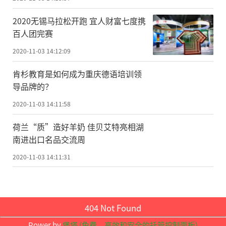
目前百吋影院选择激光电视是更适合
2020无锡马拉松开跑 宜人财富七度携
的，不过目前激光电视的品牌不少，该如何
百人团完赛
选择呢?笔者认为，拥有核心技术和多种优势
2020-11-03 14:12:09
的光峰值得考虑。
肯杉教育是如何成为重庆德语培训领
推荐理由一：核心科技系原创，源头品
导品牌的？
质可控
2020-11-03 14:11:58
ALPD激光显示技术是光峰自主原创
的
核
荷兰“质”造好羊奶 佳贝艾特亮相湖
心光源技术，采用"激光+荧光"的模式，攻克
南进出口名品交流周
了激光显示在性价比、效率和可靠性方面的
2020-11-03 14:11:31
技术难关，该技术具备高效率、色彩好、对
比度高、无散斑、高亮度、寿命长、可靠性
高等优点，是革命性的新型显示技术，被国
404 Not Found
际同行视为激光显示的主要发展方向，目前
Power by
堡塔 (免费，高效和安全的托管控制面板)