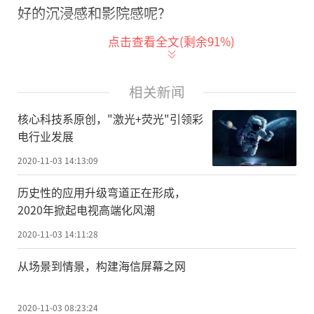
好的沉浸感和影院感呢?
点击查看全文(剩余
91
%)
对于消费者来说，当准备选购超大屏产
品时，面对液晶电视、激光电视要怎么选择
呢?小编今天就和大家来了解一下。
相关新闻
核心科技系原创，"激光+荧光"引领彩
根据家电行业分析权威平台奥维云数据
电行业发展
显示，今年1-7月，中国彩电整体市场零售量
2020-11-03 14:13:09
规模同比下降了9.0%，而激光电视零售量规
模增长77.5%，激光电视成逆势增长“黑
历史性的应用升级弯道正在形成，
2020年掀起电视高端化风潮
马”。这主要是激光电视的价格、护眼两大
优势。
2020-11-03 14:11:28
从场景到情景，构建海信屏幕之网
小编整理发现，目前激光电视屏幕显示
范围普遍在75吋~150吋之间，相同的屏幕尺
2020-11-03 08:23:24