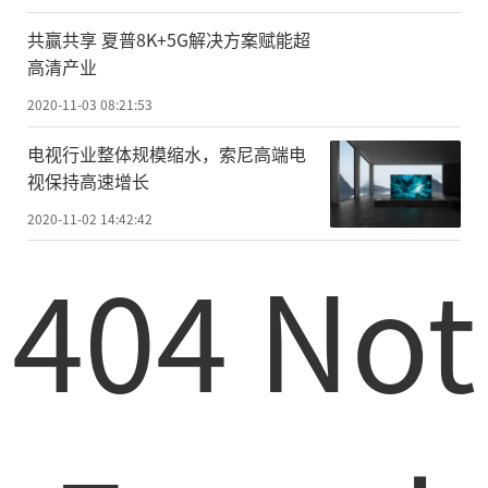
寸规格，激光电视的价格比液晶电视更便
宜，性价比更好，尺寸越大这种价格差距越
共赢共享 夏普8K+5G解决方案赋能超
高清产业
明显。液晶电视和OLED电视在超大尺寸上都
有瓶颈，75吋以上价格非常高，到了100吋价
2020-11-03 08:21:53
格就是十几万到二十几万的天价了。而激光
电视行业整体规模缩水，索尼高端电
电视，显示上同样能达到4K分辨率，搭配上
视保持高速增长
顶级投影屏幕后显示效果也不错，最重要是
2020-11-02 14:42:42
价格远远低于液晶电视。
404 Not
从以上数据我们可以看出，和100吋的激
光电视相比，液晶电视价格相差近一半之
多，不仅价格高昂，也面临着体积大，高功
耗，不宜安装等难题。
护眼也是人们选择激光电视的一个重要