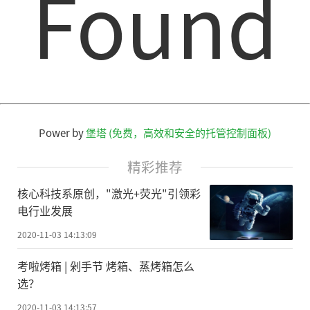
Found
原因。液晶屏幕发出的光线里含有一定的445
纳米以下短波有害蓝光，长时间看液晶屏会
使儿童和成人的眼睛疲劳，影响健康，此外
液晶屏还有闪屏等其它问题。相比之下，激
光电视的屏幕本身没有光源，因此完全没有
蓝光的危害。而且激光电视的屏幕是漫反射
Power by
堡塔 (免费，高效和安全的托管控制面板)
成像显示，人眼观看到的是屏幕对激光发射
器的反射光，这是人眼天生的观察模式，观
精彩推荐
看时眼睛和自然状态下观察外界的方式基本
核心科技系原创，"激光+荧光"引领彩
一致，即使长时间观看，也不会产生干涩和
电行业发展
疲惫的感觉。
2020-11-03 14:13:09
首次杀入万元以内!峰米4K激光电视(含
考啦烤箱 | 剁手节 烤箱、蒸烤箱怎么
选？
屏幕)双十一巨献
2020-11-03 14:13:57