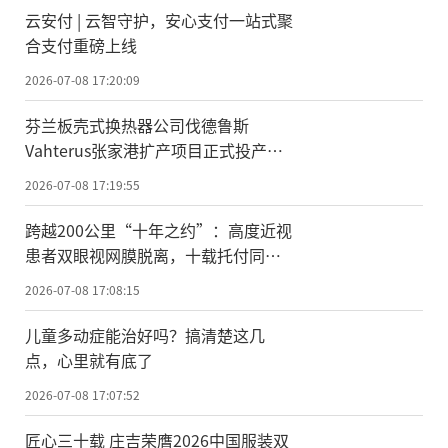
云安付 | 云智守护，安心支付一站式聚
合支付重磅上线
2026-07-08 17:20:09
芬兰板壳式换热器公司伐德鲁斯
Vahterus张家港扩产项目正式投产，
亚太综合性生产基地建设提速
2026-07-08 17:19:55
跨越200公里“十年之约”：高度近视
患者双眼视网膜脱离，十载托付同一
医者
2026-07-08 17:08:15
儿童多动症能治好吗？搞清楚这几
点，心里就有底了
2026-07-08 17:07:52
匠心三十载 庄吉荣膺2026中国服装双