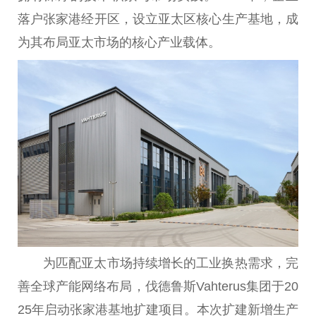
落户张家港经开区，设立亚太区核心生产基地，成
为其布局亚太市场的核心产业载体。
为匹配亚太市场持续增长的工业换热需求，完
善全球产能网络布局，伐德鲁斯Vahterus集团于20
25年启动张家港基地扩建项目。本次扩建新增生产