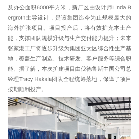
及办公面积6000平方米，新厂区由设计师Linda B
ergroth主导设计，是该集团迄今为止规模最大的
海外扩张项目。项目投产后，将有效扩充本土产
能，支撑团队规模升级与生产交付能力提升；未来
张家港工厂将逐步升级为集团亚太区综合性生产基
地，覆盖生产制造、技术研发、客户服务等综合职
能。据了解，本次扩建项目由伐德鲁斯中国公司总
经理Tracy Hakala团队全程统筹落地，保障了项目
按期顺利投产。