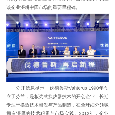
该企业深耕中国市场的重要里程碑。
公开信息显示，伐德鲁斯Vahterus 1990年创
立于芬兰，是板壳式换热器技术的开创企业，长期
专注于换热技术研发与产品制造，在全球细分领域
拥有深厚的技术积累与市场实践。2012年，企业