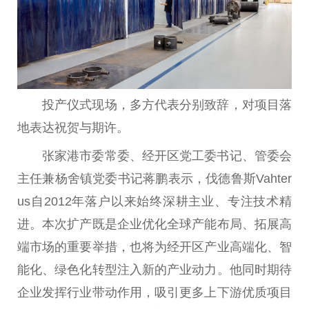
投产仪式现场，多方代表分别致辞，对项目落
地表达祝贺与期许。
张家港市委常委、经开区党工委书记、管委会
主任兼杨舍镇党委书记蒋鹏表示，伐德鲁斯Vahter
us自2012年落户以来始终深耕主业、专注技术精
进。本次扩产既是企业优化全球产能布局、拓展高
端市场的重要举措，也将为经开区产业高端化、智
能化、绿色化转型注入新的产业动力。他同时期待
企业发挥行业带动作用，吸引更多上下游优质项目