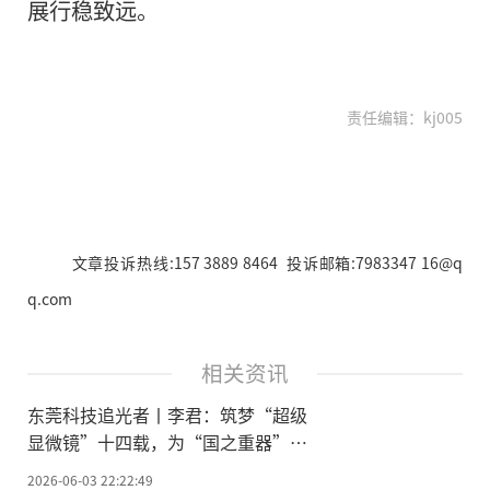
展行稳致远。
责任编辑：kj005
文章投诉热线:157 3889 8464 投诉邮箱:7983347 16@q
q.com
相关资讯
东莞科技追光者丨李君：筑梦“超级
显微镜”十四载，为“国之重器”铸
就“最强大脑”
2026-06-03 22:22:49