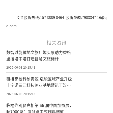
文章投诉热线:157 3889 8464 投诉邮箱:7983347 16@q
q.com
相关资讯
数智赋能藏地文旅！趣买票助力香格
里拉塔中塔打造智慧文旅标杆
2026-06-03 20:15:41
链接高校科创资源 赋能区域产业升级
｜宁诺三江科技创业基地暨诺丁汉大
学校友会落地半岛 1919
2026-06-03 20:15:13
临榆炸鸡腿亮相第 66 届中国加盟展，
超7000家门店领跑中式炸鸡赛道