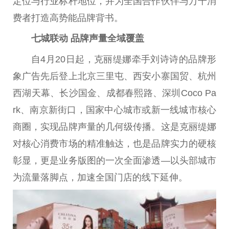
定位与行业标杆地位，并为全国合作伙伴与万千消
费者打造高势能品牌背书。
七
城联动 品牌声量全域覆盖
自4月20日起，克丽缇娜牵手刘诗诗的品牌形
象广告先后登上北京三里屯、西安小寨国贸、杭州
西湖天幕、长沙国金、成都春熙路、深圳Coco Pa
rk、南京新街口，
国家
中心城市或新一线城市核心
商圈，实现品牌声量的几何级传播。这是克丽缇娜
对核心消费市场的精准触达，也是品牌实力的硬核
彰显，更是业务版图的一次全面渗透—以头部城市
为流量落脚点，加速全国门店的线下延伸。