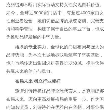
克丽缇娜不断用实际行动支持女
性
实现自我价值。
如今，全球
近
5000家门店中，有超过4000家由女
性
创业者经营，她们凭借品牌的系统培训、完善支
持和科学管理，构建了属于自己的事业
平
台
，也成
为推动品牌发展的中坚力量。
雄厚的专业实力、全球化的门店布局与强大的
品牌势能，为本次七城地标联动筑牢了坚实基础，
也向市场传递出集团深耕美容护肤领域、携手伙伴
共赢未来的信心与魄力。
布局未来 树立行业标杆
邀请刘诗诗担任品牌全球代言人，是克丽缇娜
布局未来、迈向更高发展格局的
重要
一步。作为国
内知名演员，刘诗诗外在优雅内在坚韧，对事业保