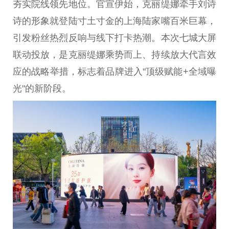
夯实院线领先地位。官宣伊始，克丽缇娜牵手刘诗
诗的形象就登陆寸土寸金的上海陆家嘴百米巨幕，
引发粉丝热烈反响与线下打卡热潮。本次七城大屏
联动投放，是克丽缇娜乘势而上、持续放大代言效
应的战略举措，标志着品牌进入"顶级赋能+全域曝
光"的新阶段。