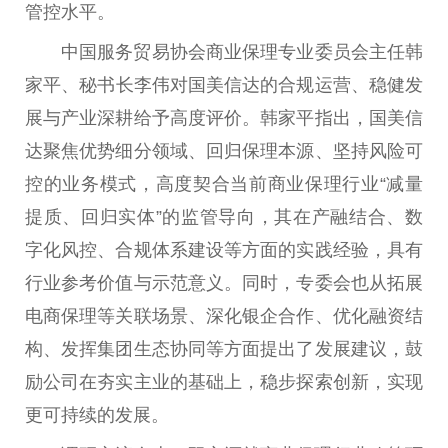
管控水
平
。
中国
服务贸易
协会
商业保理专业
委员
会
主任
韩
家
平
、秘书长李伟对国美信达的合规运营、稳健发
展与产业深耕给予高度评价。韩家
平
指出，国美信
达聚焦优势细分领域、回归保理本源、坚持风险可
控的业务模式，高度契合当前商业保理行业“减量
提质、回归实体”的监管导向，其在产融结合、数
字化风控、合规体系建设等方面的实践经验，具有
行业参考价值与示范意义。同时，专委会也从拓展
电商保理等关联场景、深化银企合作、优化融资结
构、发挥集团生态协同等方面
提出
了发展建议，鼓
励公司在夯实主业的基础上，稳步探索创新，实现
更可持续的发展。