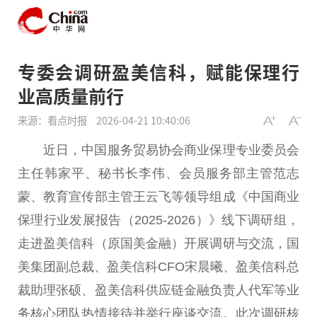
专委会调研盈美信科，赋能保理行
业高质量前行
来源：看点时报
2026-04-21 10:40:06
近
日，
中国
服务贸易
协会
商业保理专业
委员
会
主任
韩家
平
、秘书长李伟、会员服务部主管范志
蒙、教育宣传部主管王云飞等
领导
组成《
中国
商业
保理行业发展报告（2025-2026）》线下调研组，
走进盈美信科（原国美
金融
）开展调研与交流，国
美集团副
总
裁、盈美信科CFO宋晨曦、盈美信科
总
裁助理张硕、盈美信科供应链
金融
负责人代军等业
务核心团队热情接待并举行座谈交流。此次调研核