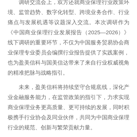
调研交流会上，双方还就商业保理行业政策环
境、监管趋势、数字化转型、跨境业务合作、行业
痛点与发展机遇等议题深入交流。本次调研作为
《
中国
商业保理行业发展报告（2025—2026）》
线下调研的
重要
环节，不仅为
中国
服务贸易
协会
商
业保理专业
委员
会编撰行业报告提供了实践案例，
也为盈美信科与国美信达带来了来自行业权威视角
的精准把脉与战略指引。
未来，盈美信科将持续坚守合规底线，深化产
业
金融
服务能力，在监管政策的指引下，力求实现
商业保理业务更高质量、更可持续的发展，同时积
极携手行业
协会
及同业伙伴，共同为
中国
商业保理
行业的规范、创新与繁荣贡献力量。