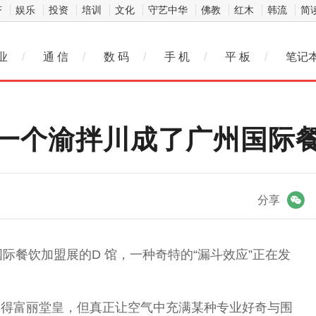
济
娱乐
投资
培训
文化
守艺中华
佛教
红木
韩流
简
业
/
通 信
/
数 码
/
手 机
/
平 板
/
笔记
一个渝拌川成了广州国际
微信
分享
届广州国际餐饮加盟展的D 馆，一种奇特的“漏斗效应”正在发
饰得富丽堂皇，但真正让空气中充满某种专业好奇与围