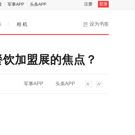
注册
登录
读
军事APP
头条APP
设为书签
本
/
相 机
餐饮加盟展的焦点？
军事APP
头条APP