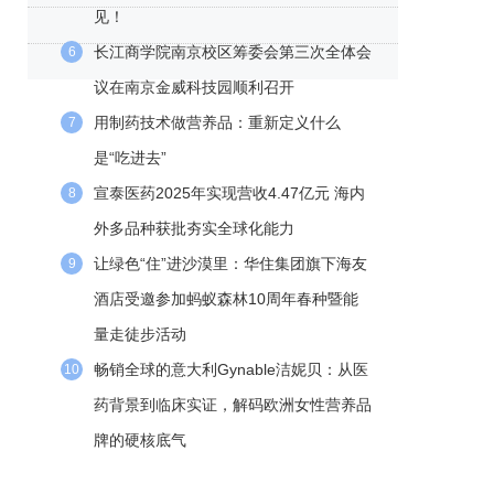
见！
长江商学院南京校区筹委会第三次全体会
6
议在南京金威科技园顺利召开
用制药技术做营养品：重新定义什么
7
是“吃进去”
宣泰医药2025年实现营收4.47亿元 海内
8
外多品种获批夯实全球化能力
让绿色“住”进沙漠里：华住集团旗下海友
9
酒店受邀参加蚂蚁森林10周年春种暨能
量走徒步活动
畅销全球的意大利Gynable洁妮贝：从医
10
药背景到临床实证，解码欧洲女性营养品
牌的硬核底气