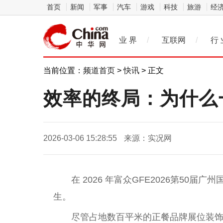
首页
新闻
军事
汽车
游戏
科技
旅游
经
业 界
/
互联网
/
行 
当前位置：
频道首页
>
快讯
> 正文
效率的终局：为什么
2026-03-06 15:28:55
来源：实况网
在 2026 年富众GFE2026第50
生。
尽管占地数百平米的正餐品牌展位装