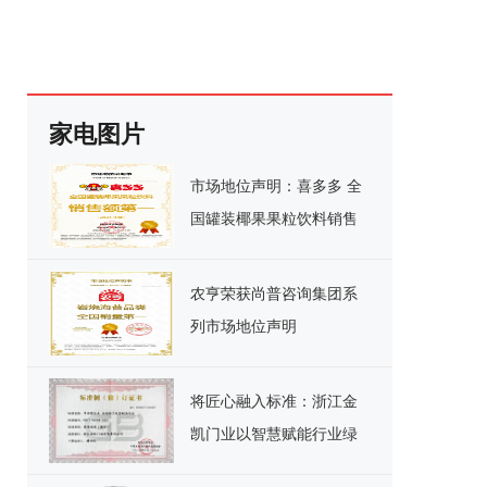
家电图片
市场地位声明：喜多多 全
国罐装椰果果粒饮料销售
额第一
农亨荣获尚普咨询集团系
列市场地位声明
将匠心融入标准：浙江金
凯门业以智慧赋能行业绿
色发展