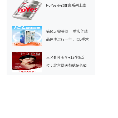
FoYes基础健康系列上线
摘镜无需等待！ 重庆普瑞
晶体库运行一年，ICL手术
迎来“速享”时代
三区骨性美学+12坐标定
位：北京煤医郝斌院长如
何重构东方美鼻