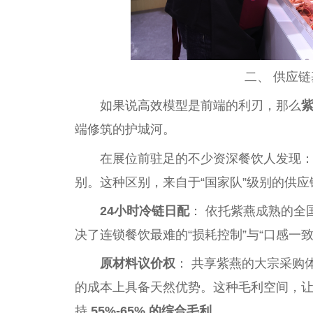
二、 供应
如果说高效模型是前端的利刃，那么
端修筑的护城河。
在展位前驻足的不少资深餐饮人发现
别。这种区别，来自于“国家队”级别的供应
24小时冷链日配
： 依托紫燕成熟的全
决了连锁餐饮最难的“损耗控制”与“口感一致
原材料议价权
： 共享紫燕的大宗采购
的成本上具备天然优势。这种毛利空间，让渝拌
持
55%-65% 的综合毛利
。