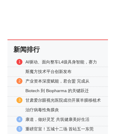
新闻排行
AI驱动、面向整车L4级具身智能，赛力
1
斯魔方技术平台创新发布
产业资本深度赋能，君合盟 完成从
2
Biotech 到 Biopharma 的关键跃迁
甘肃爱尔眼视光医院成功开展羊膜移植术
3
治疗病毒性角膜炎
康道，做好灵芝 共筑健康美好生活
4
重磅官宣！五城十二场 首站五一东莞
5