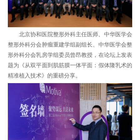
北京协和医院整形外科
主任
医师、中华医学会
整形外科分会肿瘤重建学组副组长、中华医学会整
形外科分会乳房学组
委员
曾昂教授，在论坛上发表
题为《从双
平
面到肌筋膜一体
平
面：假体隆乳术的
精准植入技术》的重磅分享。