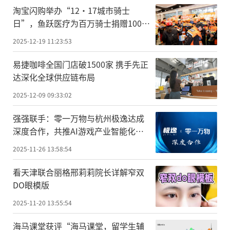
淘宝闪购举办“12·17城市骑士
日”，鱼跃医疗为百万骑士捐赠100万
份爱心医疗包
2025-12-19 11:23:53
易捷咖啡全国门店破1500家 携手先正
达深化全球供应链布局
2025-12-09 09:33:02
强强联手：零一万物与杭州极逸达成
深度合作，共推AI游戏产业智能化升
级
2025-11-26 13:58:54
看天津联合丽格邢莉莉院长详解窄双
DO眼模版
2025-11-20 13:55:54
海马课堂获评“海马课堂，留学生辅