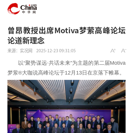
曾昂教授出席Motiva梦萦高峰论坛
论道新理念
来源：实况网
2025-12-23 09:31:05
以“聚势谋远·共话未来”为主题的第二届Motiva
梦萦®大咖说高峰论坛于12月13日在京落下帷幕。