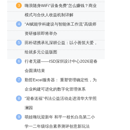
嗨浪随身WiFi“设备免费”怎么赚钱？商业
3
模式与合伙人收益机制详解
“AI赋能学科建设与智能体工作流”高级师
4
资研修班即将举办
田朴珺携承礼深耕公益：以小善筑大爱，
5
绘就多元公益版图
行者无疆——ISD深圳设计中心2026迎春
6
会圆满结束
勤哲Excel服务器： 重塑管理确定性，为
7
企业构建可进化的数字化管理体系
“迎春送福”书法公益活动走进清华大学照
8
澜园
萌娃嗨玩迎新年 和平一校长白岛第二小
9
学一二年级综合素养测评创意新玩法