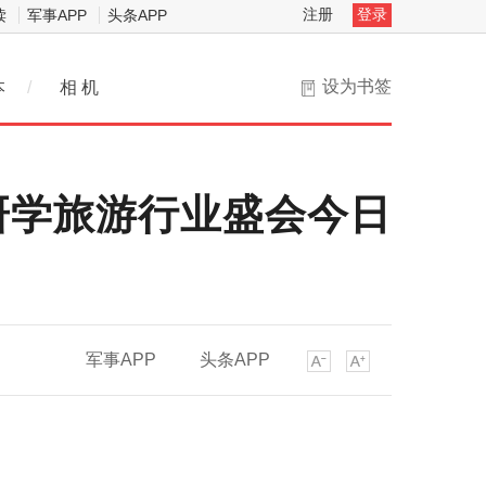
注册
登录
读
军事APP
头条APP
设为书签
本
/
相 机
研学旅游行业盛会今日
军事APP
头条APP