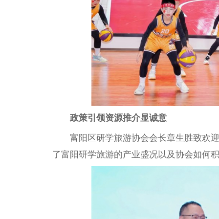
政策引领
资源推介显诚意
富阳区研学旅游
协会
会长
章生胜致欢
了富阳研学旅游的产业盛况以及
协会
如何