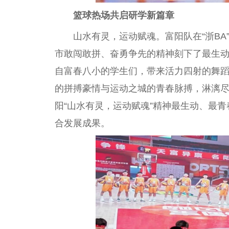
篮球热场
共启研学新篇章
山水有灵，运动赋魂。富阳队在“浙B
市敢闯敢拼、奋勇争先的
精神
刻下了最生
自富春八小的学生们，带来活力四射的舞蹈
的拼搏豪情与运动之城的青春脉搏，淋漓
阳“山水有灵，运动赋魂”
精神
最生动、最青
合发展成果。