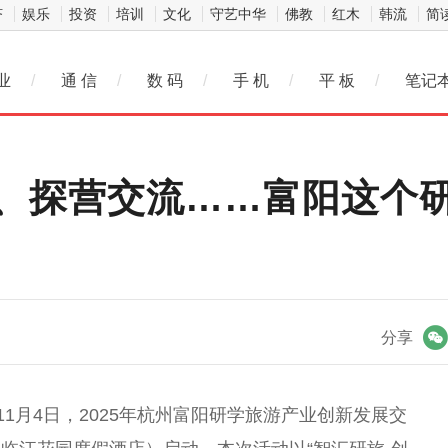
济
娱乐
投资
培训
文化
守艺中华
佛教
红木
韩流
简
业
/
通 信
/
数 码
/
手 机
/
平 板
/
笔记
、探营交流……富阳这个
微信
分享
11月4日，2025年杭州富阳研学旅游产业创新发展交