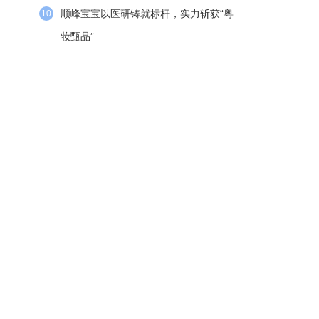
顺峰宝宝以医研铸就标杆，实力斩获“粤
10
妆甄品”