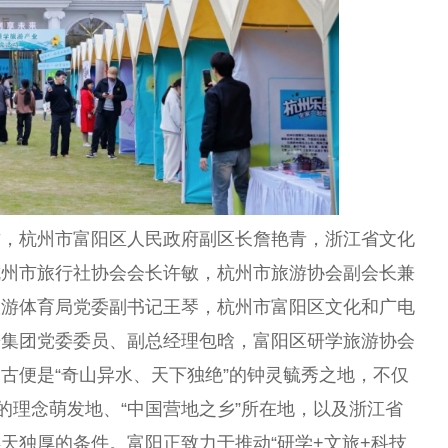
财，杭州市富阳区
人民
政府
副区长詹艳青，浙江省文化
杭州市旅行社
协会
会长
许敏，杭州市旅游
协会
副
会长
兼
旅游体育局党委副
书记
王琴，杭州市富阳区文化和广电
居集团党委
委员
、副
总
经理包晗，富阳区研学旅游
协会
古便是“奇山异水、天下独绝”的钟灵毓秀之地，不仅
的理念萌发地、“
中国
营地之乡”所在地，以及浙江省
天独厚的条件。富阳正致力于推动“研学+文旅+科技