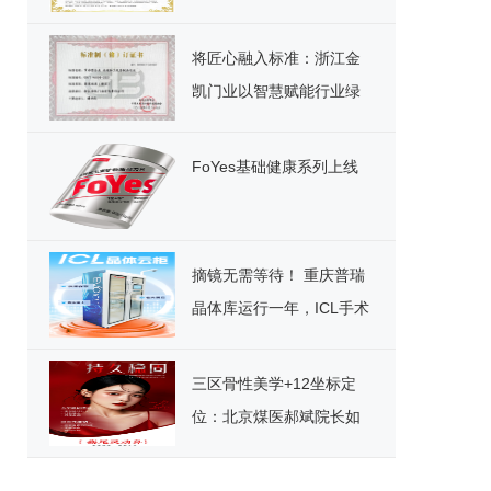
将匠心融入标准：浙江金
凯门业以智慧赋能行业绿
色发展
FoYes基础健康系列上线
摘镜无需等待！ 重庆普瑞
晶体库运行一年，ICL手术
迎来“速享”时代
三区骨性美学+12坐标定
位：北京煤医郝斌院长如
何重构东方美鼻