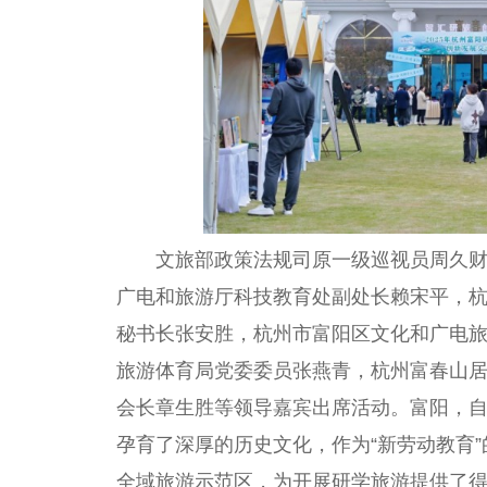
文旅部政策法规司原一级巡视员周久
广电和旅游厅科技教育处副处长赖宋
平
，
秘书长张安胜，杭州市富阳区文化和广电
旅游体育局党委
委员
张燕青，杭州富春山
会长
章生胜等
领导
嘉宾出席活动。富阳，自
孕育了深厚的历史文化，作为“新劳动教育”
全域旅游示范区，为开展研学旅游提供了得