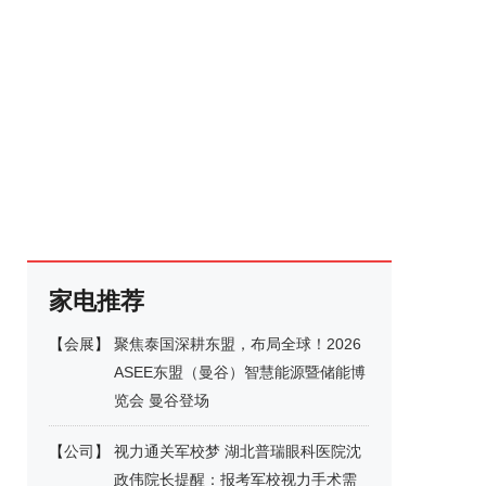
家电推荐
【
会展
】
聚焦泰国深耕东盟，布局全球！2026
ASEE东盟（曼谷）智慧能源暨储能博
览会 曼谷登场
【
公司
】
视力通关军校梦 湖北普瑞眼科医院沈
政伟院长提醒：报考军校视力手术需