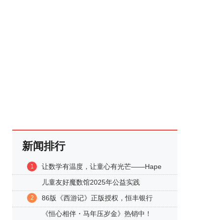
新闻排行
让数学有温度，让童心有光芒——Hape
1
儿童友好魔数馆2025年公益实践
86版《西游记》正版授权，恒丰银行
2
《恒心相伴・马年压岁金》热销中！