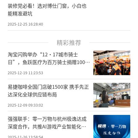
装修党必看！选对博仕门窗，小白也
能精准避坑
2025-12-25 16:28:40
精彩推荐
淘宝闪购举办“12·17城市骑士
日”，鱼跃医疗为百万骑士捐赠100万
份爱心医疗包
2025-12-19 11:23:53
易捷咖啡全国门店破1500家 携手先正
达深化全球供应链布局
2025-12-09 09:33:02
强强联手：零一万物与杭州极逸达成
深度合作，共推AI游戏产业智能化升
级
2025-11-26 13:58:54