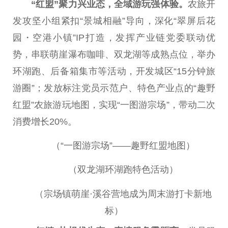
“红盟”聚力兴业态，全域游玩强体验。
农旅开
发攻坚小组紧扣“景城相融”导向，深化“翠屏后花
园・空港小镇”IP打造，发挥产业链党委联动优
势，串联萌崖瀑布咖啡、双龙湖等成熟点位，举办
环湖跑、后备箱集市等活动，开发城区“15分钟旅
游圈”；发放标注党员示范户、特色产业点的“趣野
红盟”农旅游玩地图，实现“一图游宗场”，带动二次
消费增长20%。
（“一图游宗场”——趣野红盟地图）
（双龙湖环湖跑特色活动）
（宗场镇萌崖·溪谷营地成为周末游打卡新地
标）