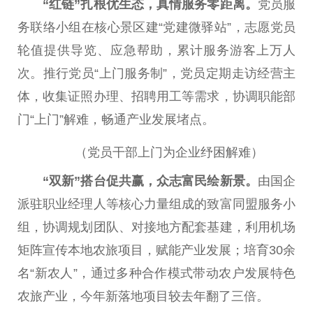
“红链”扎根优生态，真情服务零距离。
党员服
务联络小组在核心景区建“党建
微
驿站”，志愿党员
轮值提供导览、应急帮助，累计服务游客上万人
次。推行党员“上门服务制”，党员定期走访
经营主
体
，收集证照办理、招聘用工等需求，协调职能部
门“上门”解难，畅通产业发展堵点。
（党员干部上门为企业纾困解难）
“双新”搭
台
促共赢，众志富民绘新景。
由国企
派驻职业经理人等核心力量组成的
致富
同盟服务小
组，协调规划团队、对接地方配套基建，利用机场
矩阵宣传本地农旅项目，赋能产业发展；培育30余
名“新农人”，通过多种合作模式带动农户发展特色
农旅产业，今年新落地项目较去年翻了三倍。