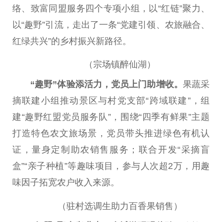
络、
致富
同盟服务四个专项小组，以“红链”聚力、
以“趣野”引流，走出了一条“党建引领、农旅融合、
红绿共兴”的
乡村振兴
新路径。
（宗场镇醉仙湖）
“趣野”体验添活力，党员上门助增收。
果蔬采
摘联建小组推动景区与村党支部“跨域联建”，组
建“趣野红盟党员服务队”，围绕“四季有鲜果”主题
打造特色农文旅场景，党员带头推进绿色有机认
证，量身定制助农销售服务；联合开发“采摘盲
盒”“亲子种植”等趣味项目，参与人次超2万，用趣
味因子拓宽农户收入来源。
（驻村选调生助力百香果销售）