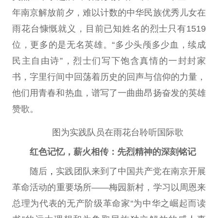
年南京解放前夕，难以计数的中华民族优秀儿女在
雨花台慷慨就义，目前已知姓名的烈士只有1519
位，更多的是无名英雄。“多少头颅多少血，续成
民主自由诗”，烈士们写下饱含真情的一封封家
书，字里行间中回荡着历史的回声与信仰的力量，
他们用青春和热血，谱写了一曲曲昂扬奋发的英雄
赞歌。
图为实践队员在雨花台聆听国际歌
红色记忆，薪火相传：先烈精神的深刻铭记
随后
，
实践团队来到了中国共产党在南京开展
革命活动的重要场所——梅园新村，学习以周恩来
总理为代表的无产阶级革命家“为中华之崛起而读