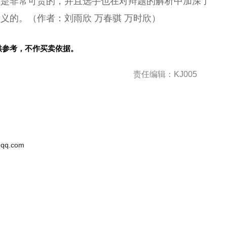
力是非常可贵的，并且选手也在对辩题的解析中加深了
义的。（作者：刘雨欣 万春骐 万时欣）
供参考，不作买卖依据。
责任编辑：KJ005
qq.com