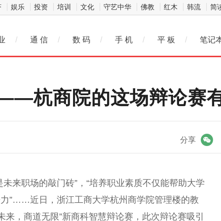
济
娱乐
投资
培训
文化
守艺中华
佛教
红木
韩流
简
业
/
通 信
/
数 码
/
手 机
/
平 板
/
笔记
——杭商院的这场辩论赛
微信
分享
是未来职场的敲门砖”，“培养职业素质不仅能帮助大学
力”……近日，浙江工商大学杭州商学院管理楼的教
辨未来，商道无限”新商科智慧辩论赛，此次辩论赛吸引