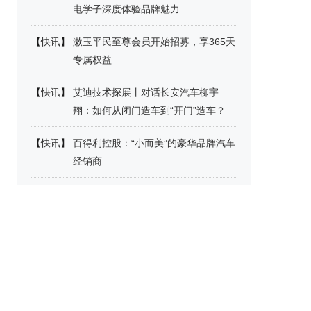
电学子深度体验品牌魅力
【
快讯
】
漱玉平民至尊会员开始招募，享365天
专属权益
【
快讯
】
艾迪技术探展丨对话长安汽车柳宇
翔：如何从闭门造车到“开门”造车？
【
快讯
】
百得利控股：“小而美”的豪华品牌汽车
经销商