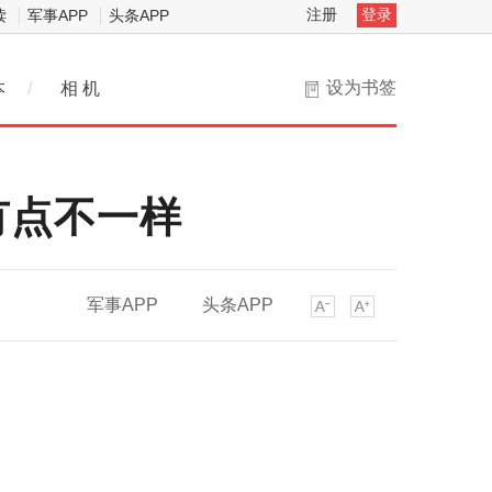
注册
登录
读
军事APP
头条APP
设为书签
本
/
相 机
有点不一样
军事APP
头条APP