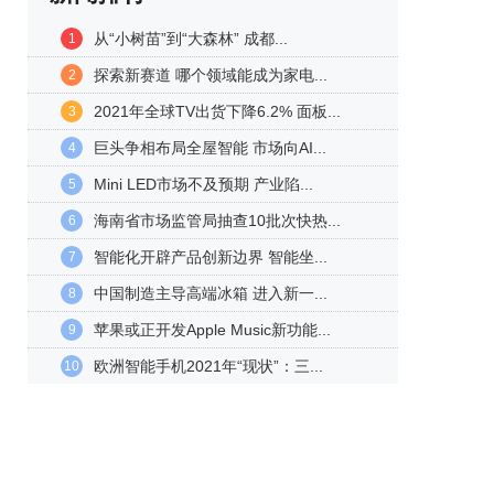
从“小树苗”到“大森林” 成都...
1
探索新赛道 哪个领域能成为家电...
2
2021年全球TV出货下降6.2% 面板...
3
巨头争相布局全屋智能 市场向AI...
4
Mini LED市场不及预期 产业陷...
5
海南省市场监管局抽查10批次快热...
6
智能化开辟产品创新边界 智能坐...
7
中国制造主导高端冰箱 进入新一...
8
苹果或正开发Apple Music新功能...
9
欧洲智能手机2021年“现状”：三...
10