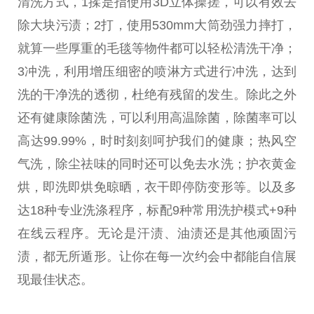
清洗方式，1揉是指使用3D立体操搓，可以有效去
除大块污渍；2打，使用530mm大筒劲强力摔打，
就算一些厚重的毛毯等物件都可以轻松清洗干净；
3冲洗，利用增压细密的喷淋方式进行冲洗，达到
洗的干净洗的透彻，杜绝有残留的发生。除此之外
还有健康除菌洗，可以利用高温除菌，除菌率可以
高达99.99%，时时刻刻呵护我们的健康；热风空
气洗，除尘祛味的同时还可以免去水洗；护衣黄金
烘，即洗即烘免晾晒，衣干即停防变形等。以及多
达18种专业洗涤程序，标配9种常用洗护模式+9种
在线云程序。无论是汗渍、油渍还是其他顽固污
渍，都无所遁形。让你在每一次约会中都能自信展
现最佳状态。