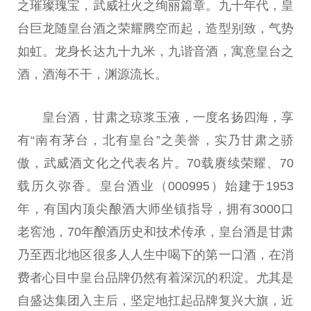
之璀璨瑰宝，武威社火之绚丽篇章。九十年代，皇
台巨龙随皇台酒之荣耀腾空而起，造型别致，气势
如虹。龙身长达九十九米，九谐音酒，寓意皇台之
酒，酒海不干，渊源流长。
皇台酒，甘肃之琼浆玉液，一度名扬四海，享
有“南有茅台，北有皇台”之美誉，实乃甘肃之骄
傲，武威酒文化之代表名片。70载赓续荣耀、70
载历久弥香。皇台酒业（000995）始建于1953
年，有国内顶尖酿酒大师坐镇指导，拥有3000口
老窖池，70年酿酒历史和技术传承，皇台酒是甘肃
乃至西北地区很多人人生中喝下的第一口酒，在消
费者心目中皇台品牌仍然有着深沉的积淀。尤其是
自盛达集团入主后，坚定地扛起品牌复兴大旗，近