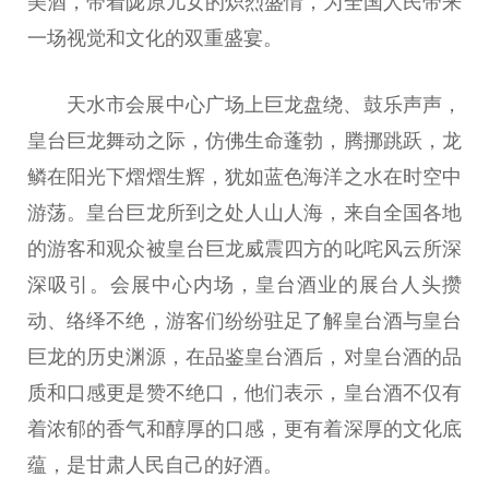
美酒，带着陇原儿女的炽烈盛情，为全国人民带来
一场视觉和文化的双重盛宴。
天水市会展中心广场上巨龙盘绕、鼓乐声声，
皇台巨龙舞动之际，仿佛生命蓬勃，腾挪跳跃，龙
鳞在阳光下熠熠生辉，犹如蓝色海洋之水在时空中
游荡。皇台巨龙所到之处人山人海，来自全国各地
的游客和观众被皇台巨龙威震四方的叱咤风云所深
深吸引。会展中心内场，皇台酒业的展台人头攒
动、络绎不绝，游客们纷纷驻足了解皇台酒与皇台
巨龙的历史渊源，在品鉴皇台酒后，对皇台酒的品
质和口感更是赞不绝口，他们表示，皇台酒不仅有
着浓郁的香气和醇厚的口感，更有着深厚的文化底
蕴，是甘肃人民自己的好酒。