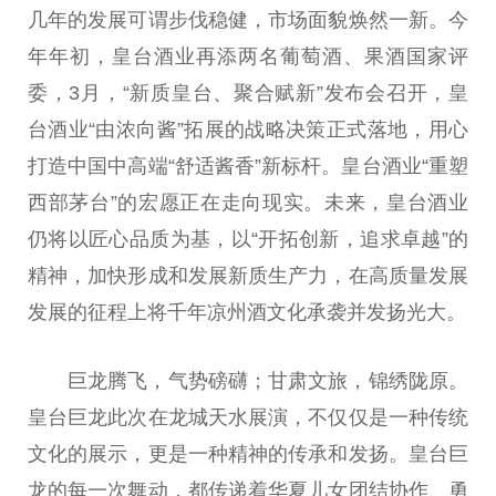
几年的发展可谓步伐稳健，市场面貌焕然一新。今
年年初，皇台酒业再添两名葡萄酒、果酒国家评
委，3月，“新质皇台、聚合赋新”发布会召开，皇
台酒业“由浓向酱”拓展的战略决策正式落地，用心
打造中国中高端“舒适酱香”新标杆。皇台酒业“重塑
西部茅台”的宏愿正在走向现实。未来，皇台酒业
仍将以匠心品质为基，以“开拓创新，追求卓越”的
精神，加快形成和发展新质生产力，在高质量发展
发展的征程上将千年凉州酒文化承袭并发扬光大。
巨龙腾飞，气势磅礴；甘肃文旅，锦绣陇原。
皇台巨龙此次在龙城天水展演，不仅仅是一种传统
文化的展示，更是一种精神的传承和发扬。皇台巨
龙的每一次舞动，都传递着华夏儿女团结协作、勇