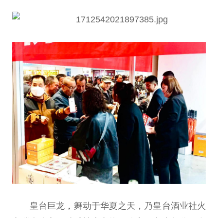
皇台巨龙
，
舞动于华夏之天，乃皇台酒业社火