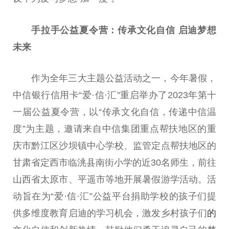
手拉手公益夏令营：传承文化自信 启迪梦想
未来
作为全年三大主题公益活动之一，今年暑假，
中信银行信用卡“爱·信·汇”重启举办了2023年第十
一届公益夏令营，以“传承文化自信，传递中信温
度”为主题，邀请来自中信集团重点帮扶地区的重
庆市黔江区沙坝镇中心学校、监管定点帮扶地区的
甘肃省定西市临洮县南街小学的
近
30名师生，前往
山西省太原市、
平
遥市等地开展暑假游学活动。活
动旨在为“爱·信·汇”公益
平
台
捐助学校的孩子们提
供多维度教育启迪的学
习
机会，激发乡村孩子们
的