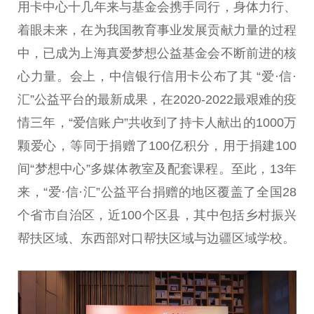
用卡中心十几年来与
基金
会携手同行，身体力行、
着眼未来，在为我国教育事业发展贡献力量的过程
中，已成为上海真爱梦想公益
基金
会不断前进的核
心力量。会上，中信银行信用卡公布了其 “爱·信·
汇”公益
平
台
的最新成果，在2020-2022最艰难的
疫
情
三年，“爱信账户”共收到了持卡人献出的1000万
颗爱心，等同于捐赠了100亿积分，用于捐建100
间“梦想中心”多媒体教室及配套课程。至此，13年
来，“爱·信·汇”公益
平
台
捐赠的地区覆盖了全国28
个省市自治区，
近
100个区县，其中包括
乡村振兴
帮扶区域、东西部对口帮扶区域与边疆区域学校。