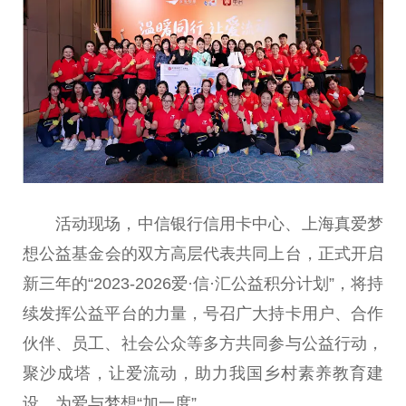
活动现场，中信银行信用卡中心、上海真爱梦
想公益
基金
会的双方
高层
代表共同上
台
，正式开启
新三年的“2023-2026爱·信·汇公益积分计划”，将持
续发挥公益
平
台
的力量，号召广大持卡用户、合作
伙伴、员工、社会公众等多方共同参与公益行动，
聚沙成塔，让爱流动，助力我国乡村素养教育建
设，为爱与梦想“加一度”。