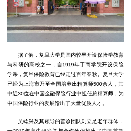
据了解，复旦大学是国内较早开设保险学教育
与科研的高校之一，自1919年于商学院开设保险
学课，复旦保险教育已经走过
百年
春秋。复旦大学
已经为上海市乃至全国培养出精算师500余人，其
中
近
30位在
中国
金融
保险行业中担任
总
精算师，为
中国
保险行业的发展输出了大量优质人才。
吴竑兴及其
领导
的善诊团队则立足老年群体，