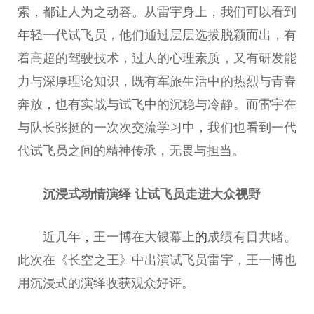
索，都让人为之动容。从雷宇身上，我们可以看到
年轻一代试飞员，他们通过层层选拔脱颖而出，有
着高超的驾驶技术，过人的心理素质，又有研发能
力与深厚理论知识，既有军旅生活中的热烈与青春
奔放，也有实战与试飞中的沉稳与冷静。而雷宇在
与队长张挺的一次次交流学
习
中，我们也看到一代
代试飞员之间的
精神
传承，无畏与担当。
沉浸式动情演绎 让试飞员走进大众视野
近
几年
，
王一博在大银幕上
的
成绩有目共睹。
此次在《长空之王》中出演试飞员雷宇，王一博也
用沉浸式的演绎收获观众好评。